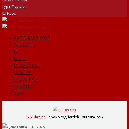
Гурт Фартлек
ШІ Курс
КАЛЕНДАР 2026
ОНЛАЙН
БІГ
ВЕЛО
ПЛАВАННЯ
УЛЬТРА
ТРИАТЛОН
ТРЕЙЛИ
OCR
SiS Ukraine
- промокод fartlek - знижка -5%