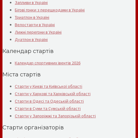
Запливи в Україні
Бігові гонки з перешкодами в Україні
Триатлон в Україні
Велостарти в Україні
Лижні перегони в Україні
Дуатлон в Україні
Календар стартів
Календар спортивних івентів 2026
Міста стартів
Старти у Києві та Київської області
Старти у Харкові та Харківській області
Старти в Одесі та Одеській області
Старти в Суми та Сумській області
Старти у Запоріжжі та Запорізькій області
Старти організаторів