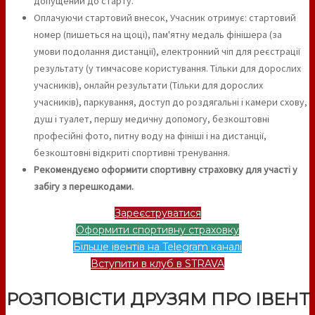
допущений до старту.
Оплачуючи стартовий внесок, Учасник отримує: стартовий
номер (пишеться на щоці), пам'ятну медаль фінішера (за
умови подолання дистанції), електронний чіп для реєстрації
результату (у тимчасове користування. Тільки для дорослих
учасників), онлайн результати (Тільки для дорослих
учасників), паркування, доступ до роздягальні і камери схову,
душ і туалет, першу медичну допомогу, безкоштовні
професійні фото, питну воду на фініші і на дистанції,
безкоштовні відкриті спортивні тренування.
Рекомендуємо оформити спортивну страховку для участі у
забігу з перешкодами.
Зареєструватися
Оформити спортивну страховку
Більше івентів на Telegram каналі
Вступити в клуб в STRAVA
РОЗПОВІСТИ ДРУЗЯМ ПРО ІВЕНТ