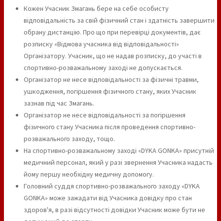
Кожен Учасник Змагань бере на себе особисту
відповідальність за свій фізичний стан і здатність завершити
обрану дистанцію. Про що при перевірці документів, дає
розписку «Відмова учасника від відповідальності»
Організатору. Учасник, що не надав розписку, до участі в
спортивно-розважальному заході не допускається.
Організатор не несе відповідальності за фізичні травми,
ушкодження, погіршення фізичного стану, яких Учасник
зазнав під час Змагань.
Організатор не несе відповідальності за погіршення
фізичного стану Учасника після проведення спортивно-
розважального заходу, тощо.
На спортивно-розважальному заході «DYKA GONKA» присутній
медичний персонал, який у разі звернення Учасника надасть
йому першу необхідну медичну допомогу.
Головний суддя спортивно-розважального заходу «DYKA
GONKA» може зажадати від Учасника довідку про стан
здоров'я, в разі відсутності довідки Учасник може бути не