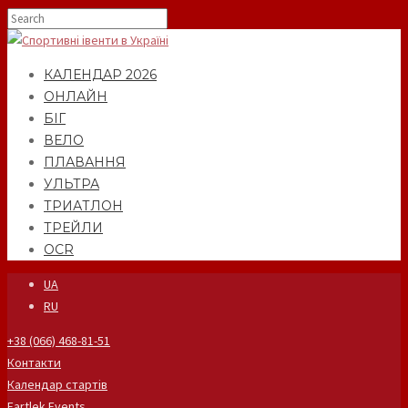
КАЛЕНДАР 2026
ОНЛАЙН
БІГ
ВЕЛО
ПЛАВАННЯ
УЛЬТРА
ТРИАТЛОН
ТРЕЙЛИ
OCR
UA
RU
+38 (066) 468-81-51
Контакти
Календар стартів
Fartlek Events