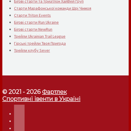
Бігові старти та триатлон ХайВей Груп
Старти Марафонської команди Шрі Чінмоя
Старти Triton Events
Бігові старти Run Ukraine
Бігові старти NewRun
Трейли Ukrainian Trail League
Гірські трейли Твоя Пригода
Трейли клубу Sever
© 2021 - 2026
Фартлек
Спортивні івенти в Україні
telegram
instagram
facebook