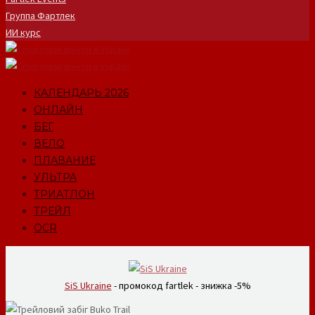
Группа Фартлек
ИИ курс
КАЛЕНДАРЬ 2026
ОНЛАЙН
БЕГ
ВЕЛО
ПЛАВАНИЕ
УЛЬТРА
ТРИАТЛОН
ТРЕЙЛ
OCR
SiS Ukraine
- промокод fartlek - знижка -5%