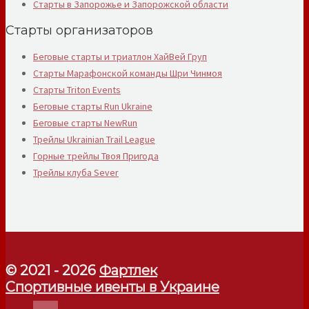
Старты в Запорожье и Запорожской области
Старты организаторов
Беговые старты и триатлон ХайВей Груп
Старты Марафонской команды Шри Чинмоя
Старты Triton Events
Беговые старты Run Ukraine
Беговые старты NewRun
Трейлы Ukrainian Trail League
Горные трейлы Твоя Пригода
Трейлы клуба Sever
© 2021 - 2026
Фартлек
Спортивные ивенты в Украине