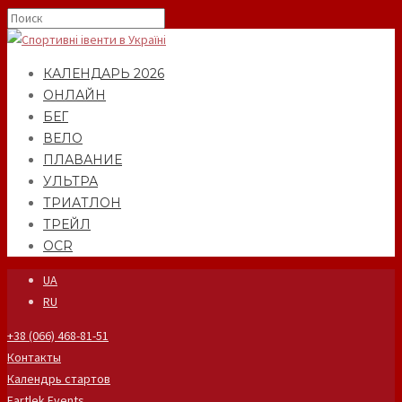
КАЛЕНДАРЬ 2026
ОНЛАЙН
БЕГ
ВЕЛО
ПЛАВАНИЕ
УЛЬТРА
ТРИАТЛОН
ТРЕЙЛ
OCR
UA
RU
+38 (066) 468-81-51
Контакты
Календрь стартов
Fartlek Events