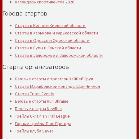
Календарь спортивентов 2026
Города стартов
Старты в Киеве и Киевской области
Старты в Харькове и Харьковской области
Старты в Одессе и Одесской области
Старты в Сумы и Сумской области
Старты в Запорожье и Запорожской области
Старты организаторов
Беговые старты и триатлон ХайВей Груп
Старты Марафонской команды Шри Чинмоя
Старты Triton Events
Беговые старты Run Ukraine
Беговые старты NewRun
Трейлы Ukrainian Trail League
Горные трейлы Твоя Пригода
Трейлы клуба Sever