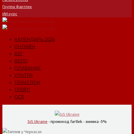
Группа Фартлек
ИИ курс
КАЛЕНДАРЬ 2026
ОНЛАЙН
БЕГ
ВЕЛО
ПЛАВАНИЕ
УЛЬТРА
ТРИАТЛОН
ТРЕЙЛ
OCR
SiS Ukraine
- промокод fartlek - знижка -5%