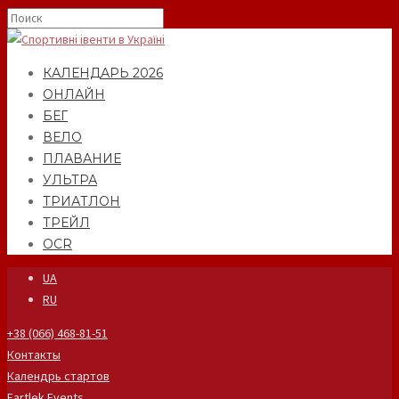
КАЛЕНДАРЬ 2026
ОНЛАЙН
БЕГ
ВЕЛО
ПЛАВАНИЕ
УЛЬТРА
ТРИАТЛОН
ТРЕЙЛ
OCR
UA
RU
+38 (066) 468-81-51
Контакты
Календрь стартов
Fartlek Events