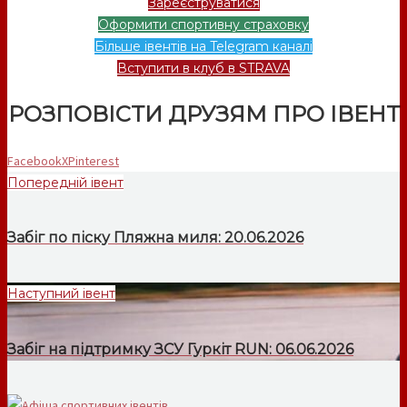
Зареєструватися
Оформити спортивну страховку
Більше івентів на Telegram каналі
Вступити в клуб в STRAVA
РОЗПОВІСТИ ДРУЗЯМ ПРО ІВЕНТ
Facebook
X
Pinterest
Попередній івент
Забіг по піску Пляжна миля: 20.06.2026
Наступний івент
Забіг на підтримку ЗСУ Гуркіт RUN: 06.06.2026