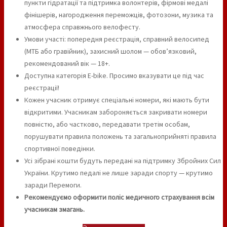
пункти гідратації та підтримка волонтерів, фірмові медалі
фінішерів, нагородження переможців, фотозони, музика та
атмосфера справжнього велофесту.
Умови участі: попередня реєстрація, справний велосипед
(МТБ або гравійник), захисний шолом — обов’язковий,
рекомендований вік — 18+.
Доступна категорія E-bike. Просимо вказувати це під час
реєстрації!
Кожен учасник отримує спеціальні номери, які мають бути
відкритими. Учасникам забороняється закривати номери
повністю, або частково, передавати третім особам,
порушувати правила положень та загальноприйняті правила
спортивної поведінки.
Усі зібрані кошти будуть передані на підтримку Збройних Сил
України. Крутимо педалі не лише заради спорту — крутимо
заради Перемоги.
Рекомендуємо оформити поліс медичного страхування всім
учасникам змагань.