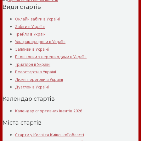
Види стартів
Онлайн забіги в Україні
Забіги в Україні
Трейли в Україні
Ультрамарафони в Україні
Запливи в Україні
Бігові гонки з перешкодами в Україні
Триатлон в Україні
Велостарти в Україні
Лижні перегони в Україні
Дуатлон в Україні
Календар стартів
Календар спортивних івентів 2026
Міста стартів
Старти у Києві та Київської області