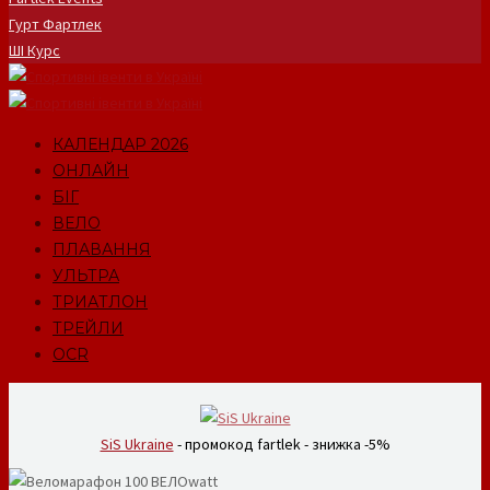
Гурт Фартлек
ШІ Курс
КАЛЕНДАР 2026
ОНЛАЙН
БІГ
ВЕЛО
ПЛАВАННЯ
УЛЬТРА
ТРИАТЛОН
ТРЕЙЛИ
OCR
SiS Ukraine
- промокод fartlek - знижка -5%