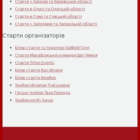
Старти у Харкові та Харківській області
Старти в Одесі та Одеській області
Старти в Суми та Сумській області
Старти у Запоріжжі та Запорізькій області
Старти організаторів
Бігові старти та триатлон ХайВей Груп
Старти Марафонської команди Шрі Чінмоя
Старти Triton Events
Бігові старти Run Ukraine
Бігові старти NewRun
Трейли Ukrainian Trail League
Гірські трейли Твоя Пригода
Трейли клубу Sever