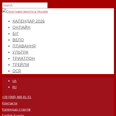
КАЛЕНДАР 2026
ОНЛАЙН
БІГ
ВЕЛО
ПЛАВАННЯ
УЛЬТРА
ТРИАТЛОН
ТРЕЙЛИ
OCR
UA
RU
+38 (066) 468-81-51
Контакти
Календар стартів
Fartlek Events