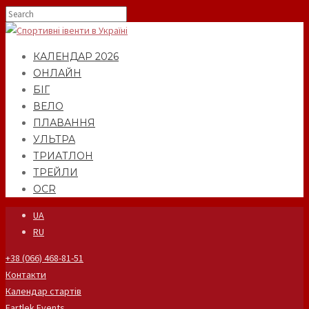
КАЛЕНДАР 2026
ОНЛАЙН
БІГ
ВЕЛО
ПЛАВАННЯ
УЛЬТРА
ТРИАТЛОН
ТРЕЙЛИ
OCR
UA
RU
+38 (066) 468-81-51
Контакти
Календар стартів
Fartlek Events