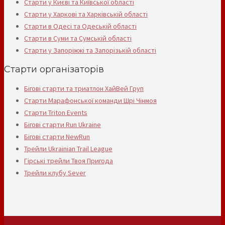
Старти у Києві та Київської області
Старти у Харкові та Харківській області
Старти в Одесі та Одеській області
Старти в Суми та Сумській області
Старти у Запоріжжі та Запорізькій області
Старти організаторів
Бігові старти та триатлон ХайВей Груп
Старти Марафонської команди Шрі Чінмоя
Старти Triton Events
Бігові старти Run Ukraine
Бігові старти NewRun
Трейли Ukrainian Trail League
Гірські трейли Твоя Пригода
Трейли клубу Sever