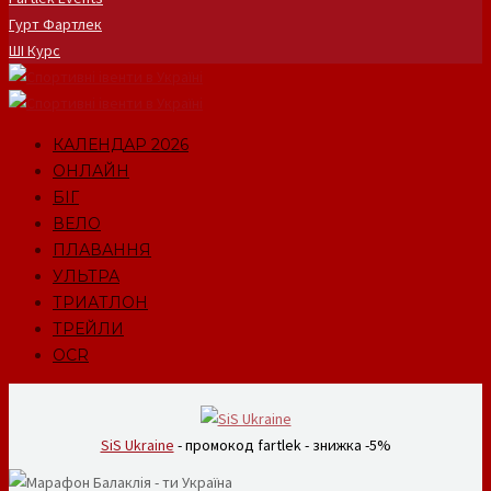
Гурт Фартлек
ШІ Курс
КАЛЕНДАР 2026
ОНЛАЙН
БІГ
ВЕЛО
ПЛАВАННЯ
УЛЬТРА
ТРИАТЛОН
ТРЕЙЛИ
OCR
SiS Ukraine
- промокод fartlek - знижка -5%