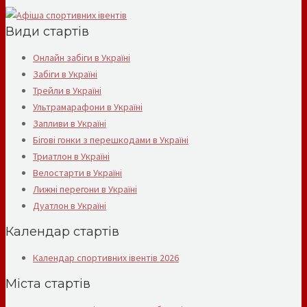
Види стартів
Онлайн забіги в Україні
Забіги в Україні
Трейли в Україні
Ультрамарафони в Україні
Запливи в Україні
Бігові гонки з перешкодами в Україні
Триатлон в Україні
Велостарти в Україні
Лижні перегони в Україні
Дуатлон в Україні
Календар стартів
Календар спортивних івентів 2026
Міста стартів