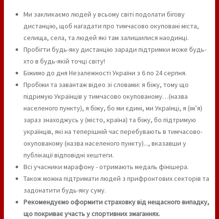
Ми закликаємо людей у всьому світі подолати бігову
дистанцію, щоб нагадати про тимчасово окуповані міста,
селища, села, та людей які там залишилися наодинці.
Пробігти будь-яку дистанцію заради підтримки може будь-
хто в будь-якій точці світу!
Біжимо до дня Незалежності України з 6 по 24 серпня.
Пробіжи та завантаж відео зі словами: я біжу, тому що
підримую Українців у тимчасово окупованому…(назва
населеного пункту), я біжу, бо ми єдині, ми Українці, я (ім’я)
зараз знаходжусь у (місто, країна) та біжу, бо підтримую
українців, які на теперішній час перебувають в тимчасово-
окупованому (назва населеного пункту)..., вказавши у
публікації відповідні хештеги.
Всі учасники марафону - отримають медаль фінішера.
Також можна підтримати людей з прифронтових секторів та
задонатити будь-яку суму.
Рекомендуємо оформити страховку від нещасного випадку,
що покриває участь у спортивних змаганнях.