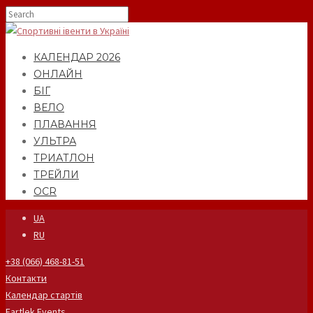
КАЛЕНДАР 2026
ОНЛАЙН
БІГ
ВЕЛО
ПЛАВАННЯ
УЛЬТРА
ТРИАТЛОН
ТРЕЙЛИ
OCR
UA
RU
+38 (066) 468-81-51
Контакти
Календар стартів
Fartlek Events