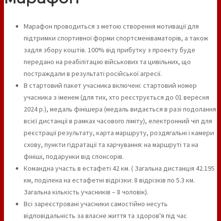
Марафон проводиться з метою створення мотивації для
підтримки спортивної форми спортсменіваматорів, а також
задля збору коштів. 100% від прибутку з проекту буде
передано на реабілітацію військових та цивільних, що
постраждали в результаті російської агресії.
В стартовий пакет учасника включені: стартовий номер
учасника з іменем (для тих, хто реєструється до 01 вересня
2024 р.), медаль фінішера (медаль видається в разі подолання
всієї дистанції в рамках часового ліміту), електронний чіп для
реєстрації результату, карта маршруту, роздягальні і камери
схову, пункти гідратації та харчування: на маршруті та на
фініші, подарунки від спонсорів.
Командна участь в естафеті 42 км. ( Загальна дистанція 42.195
км, поділена на естафетні відрізки: 8 відрізків по 5.3 км.
Загальна кількість учасників – 8 чоловік).
Всі зареєстровані учасники самостійно несуть
відповідальність за власне життя та здоров'я під час