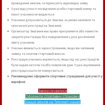
проведення змагань та підписують відповідну заяву.
У разі відсутності посвідчення особи стартовий номер та
пакет учасника не видається.
Учасники допускаються до Змагань за умови належної та
своєчасної реєстрації на Змагання.
Організатор Змагання має право призупинити або повністю
закрити реєстрацію без повідомлення у разі досягнення
ліміту учасників.
Учасник вважається зареєстрованим, якщо він заповнив
заявку та сплатив стартовий внесок.
Реєстрація учасника анулюється, якщо під час реєстрації їм
були надані неточні та/або помилкові дані. У разі анулювання
реєстрації кошти не повертаються.
Рекомендуємо оформити спортивне страхування для участі у
марафоні.
Зареєструватися
Оформити спортивну страховку
Більше івентів на Telegram каналі