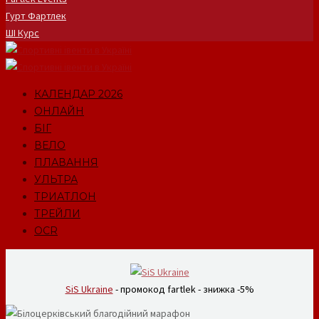
Гурт Фартлек
ШІ Курс
КАЛЕНДАР 2026
ОНЛАЙН
БІГ
ВЕЛО
ПЛАВАННЯ
УЛЬТРА
ТРИАТЛОН
ТРЕЙЛИ
OCR
SiS Ukraine
- промокод fartlek - знижка -5%