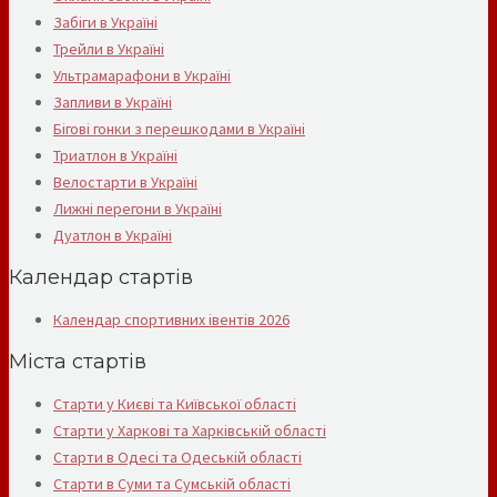
Забіги в Україні
Трейли в Україні
Ультрамарафони в Україні
Запливи в Україні
Бігові гонки з перешкодами в Україні
Триатлон в Україні
Велостарти в Україні
Лижні перегони в Україні
Дуатлон в Україні
Календар стартів
Календар спортивних івентів 2026
Міста стартів
Старти у Києві та Київської області
Старти у Харкові та Харківській області
Старти в Одесі та Одеській області
Старти в Суми та Сумській області