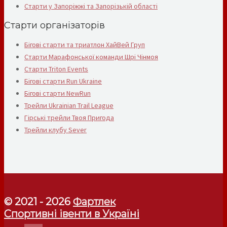
Старти у Запоріжжі та Запорізькій області
Старти організаторів
Бігові старти та триатлон ХайВей Груп
Старти Марафонської команди Шрі Чінмоя
Старти Triton Events
Бігові старти Run Ukraine
Бігові старти NewRun
Трейли Ukrainian Trail League
Гірські трейли Твоя Пригода
Трейли клубу Sever
© 2021 - 2026
Фартлек
Спортивні івенти в Україні