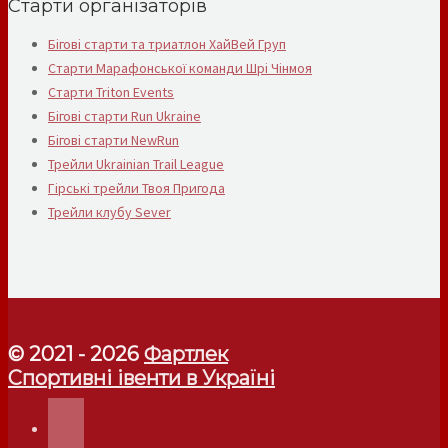
Старти організаторів
Бігові старти та триатлон ХайВей Груп
Старти Марафонської команди Шрі Чінмоя
Старти Triton Events
Бігові старти Run Ukraine
Бігові старти NewRun
Трейли Ukrainian Trail League
Гірські трейли Твоя Пригода
Трейли клубу Sever
© 2021 - 2026
Фартлек
Спортивні івенти в Україні
telegram