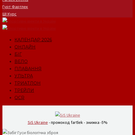
Гурт Фартлек
ШІ Курс
КАЛЕНДАР 2026
ОНЛАЙН
БІГ
ВЕЛО
ПЛАВАННЯ
УЛЬТРА
ТРИАТЛОН
ТРЕЙЛИ
OCR
SiS Ukraine
- промокод fartlek - знижка -5%