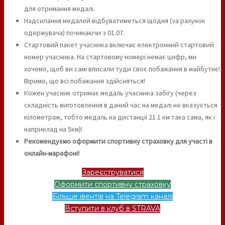
для отримання медалі.
Надсилання медалей відбуватиметься щодня (за рахунок
одержувача) починаючи з 01.07.
Стартовий пакет учасника включає електронний стартовий
номер учасника. На стартовому номері немає цифр, ми
хочемо, щоб ви самі вписали туди своє побажання в майбутнє!
Віримо, що всі побажання здійсняться!
Кожен учасник отримає медаль учасника забігу (через
складність виготовлення в даний час на медалі не вказується
кілометраж, тобто медаль на дистанції 21.1 км така сама, як і
наприклад на 5км)!
Рекомендуємо оформити спортивну страховку для участі в
онлайн-марафоні!
Зареєструватися
Оформити спортивну страховку
Більше івентів на Telegram каналі
Вступити в клуб в STRAVA