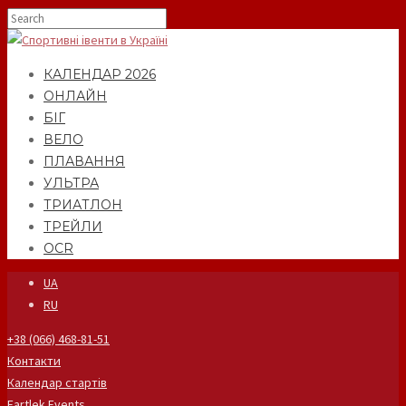
КАЛЕНДАР 2026
ОНЛАЙН
БІГ
ВЕЛО
ПЛАВАННЯ
УЛЬТРА
ТРИАТЛОН
ТРЕЙЛИ
OCR
UA
RU
+38 (066) 468-81-51
Контакти
Календар стартів
Fartlek Events