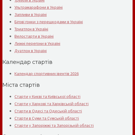
Ультрамарафони в Україні
Запливи в Україні
Бігові гонки з перешкодами в Україні
Триатлон в Україні
Велостарти в Україні
Лижні перегони в Україні
Дуатлон в Україні
Календар стартів
Календар спортивних івентів 2026
Міста стартів
Старти у Києві та Київської області
Старти у Харкові та Харківській області
Старти в Одесі та Одеській області
Старти в Суми та Сумській області
Старти у Запоріжжі та Запорізькій області