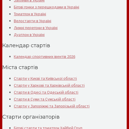
Бігові гонки з перешкодами в Україні
Триатлон в Україні
Велостарти в Україні
Лижні перегони в Україні
Дуатлон в Україні
Календар стартів
Календар спортивних івентів 2026
Міста стартів
Старти у Києві та Київської області
Старти у Харкові та Харківській області
Старти в Одесі та Одеській області
Старти в Суми та Сумській області
Старти у Запоріжжі та Запорізькій області
Старти організаторів
Бігові старти та триатлон ХайВей Груп