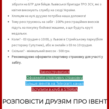
зібрати на БТР для бійців Львівської бригади ТРО ЗСУ, які з
квітня виконують службу на сході України.
Хлопцям на нулі дуууже потрібна наша допомога!
Тому реєструємось на забіг - 100% реєстраційних внесків
підуть на покупку бойової машини, а ще будуть круті
медальки.
Коли? - 03 грудня о 10:00, у Львові в Стрийському парку(біля
ресторану Супутник), або ж онлайн з 03 по 10 грудня.
Скільки? - мінімальний внесок - 500 грн.
Рекомендуємо оформити спортивну страховку для участі у
забігу.
Зареєструватися
Оформити спортивну страховку
Більше івентів на Telegram каналі
Вступити в клуб в STRAVA
РОЗПОВІСТИ ДРУЗЯМ ПРО ІВЕНТ