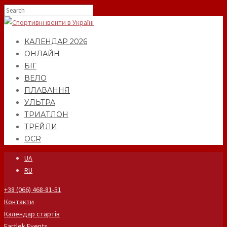
КАЛЕНДАР 2026
ОНЛАЙН
БІГ
ВЕЛО
ПЛАВАННЯ
УЛЬТРА
ТРИАТЛОН
ТРЕЙЛИ
OCR
UA
RU
+38 (066) 468-81-51
Контакти
Календар стартів
Fartlek Events