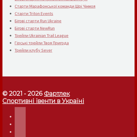
Старти Марафонської команди Шрі Чінмоя
Старти Triton Events
Бігові старти Run Ukraine
Бігові старти NewRun
Трейли Ukrainian Trail League
Гірські трейли Твоя Пригода
Трейли клубу Sever
© 2021 - 2026
Фартлек
Спортивні івенти в Україні
telegram
instagram
facebook