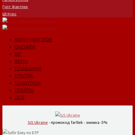
Гурт Фартлек
ШІ Курс
КАЛЕНДАР 2026
ОНЛАЙН
БІГ
ВЕЛО
ПЛАВАННЯ
УЛЬТРА
ТРИАТЛОН
ТРЕЙЛИ
OCR
SiS Ukraine
- промокод fartlek - знижка -5%