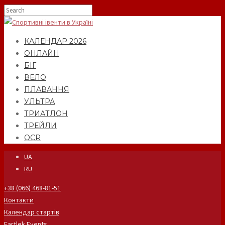
КАЛЕНДАР 2026
ОНЛАЙН
БІГ
ВЕЛО
ПЛАВАННЯ
УЛЬТРА
ТРИАТЛОН
ТРЕЙЛИ
OCR
UA
RU
+38 (066) 468-81-51
Контакти
Календар стартів
Fartlek Events