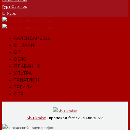
Гурт Фартлек
ШІ Курс
КАЛЕНДАР 2026
ОНЛАЙН
БІГ
ВЕЛО
ПЛАВАННЯ
УЛЬТРА
ТРИАТЛОН
ТРЕЙЛИ
OCR
SiS Ukraine
- промокод fartlek - знижка -5%