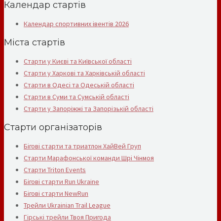
Календар стартів
Календар спортивних івентів 2026
Міста стартів
Старти у Києві та Київської області
Старти у Харкові та Харківській області
Старти в Одесі та Одеській області
Старти в Суми та Сумській області
Старти у Запоріжжі та Запорізькій області
Старти організаторів
Бігові старти та триатлон ХайВей Груп
Старти Марафонської команди Шрі Чінмоя
Старти Triton Events
Бігові старти Run Ukraine
Бігові старти NewRun
Трейли Ukrainian Trail League
Гірські трейли Твоя Пригода