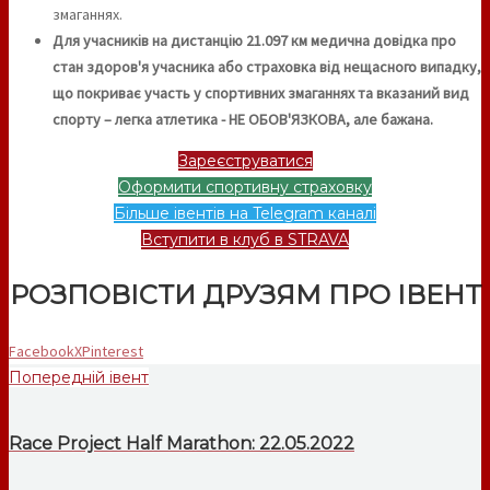
змаганнях.
Для учасників на дистанцію 21.097 км медична довідка про
стан здоров'я учасника або страховка від нещасного випадку,
що покриває участь у спортивних змаганнях та вказаний вид
спорту – легка атлетика - НЕ ОБОВ'ЯЗКОВА, але бажана.
Зареєструватися
Оформити спортивну страховку
Більше івентів на Telegram каналі
Вступити в клуб в STRAVA
РОЗПОВІСТИ ДРУЗЯМ ПРО ІВЕНТ
Facebook
X
Pinterest
Попередній івент
Race Project Half Marathon: 22.05.2022