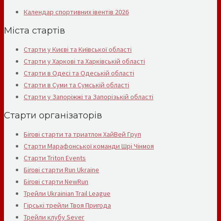
Календар спортивних івентів 2026
Міста стартів
Старти у Києві та Київської області
Старти у Харкові та Харківській області
Старти в Одесі та Одеській області
Старти в Суми та Сумській області
Старти у Запоріжжі та Запорізькій області
Старти організаторів
Бігові старти та триатлон ХайВей Груп
Старти Марафонської команди Шрі Чінмоя
Старти Triton Events
Бігові старти Run Ukraine
Бігові старти NewRun
Трейли Ukrainian Trail League
Гірські трейли Твоя Пригода
Трейли клубу Sever