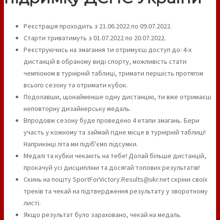
Реєстрація проходить з 21.06.2022 по 09.07.2022.
Старти триватимуть з 01.07.2022 по 20.07.2022.
Реєструючись на змагання ти отримуєш доступ до: 4-х
дистанцій в обраному виді спорту, можливість стати
чемпіоном в турнірній таблиці, тримати першість протягом
всього сезону та отримати кубок.
Подолавши, щонайменше одну дистанцію, ти вже отримаєш
неповторну дизайнерську медаль.
Впродовж сезону буде проведено 4 етапи змагань. Бери
участь у кожному та займай гідне місце в турнірній таблиці!
Наприкінці літа ми підіб'ємо підсумки.
Медалі та кубки чекають на тебе! Долай більше дистанцій,
прокачуй усі дисципліни та досягай топових результатів!
Скинь на пошту SportForVictory.Results@ukr.net скріни своїх
треків та чекай на підтвердження результату у зворотному
листі.
Якщо результат було зараховано, чекай на медаль.