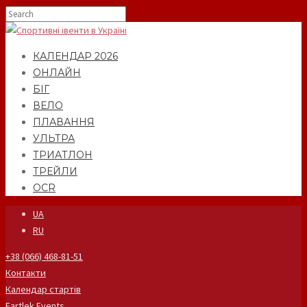
КАЛЕНДАР 2026
ОНЛАЙН
БІГ
ВЕЛО
ПЛАВАННЯ
УЛЬТРА
ТРИАТЛОН
ТРЕЙЛИ
OCR
UA
RU
+38 (066) 468-81-51
Контакти
Календар стартів
Fartlek Events