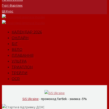
Гурт Фартлек
ШІ Курс
КАЛЕНДАР 2026
ОНЛАЙН
БІГ
ВЕЛО
ПЛАВАННЯ
УЛЬТРА
ТРИАТЛОН
ТРЕЙЛИ
OCR
SiS Ukraine
- промокод fartlek - знижка -5%