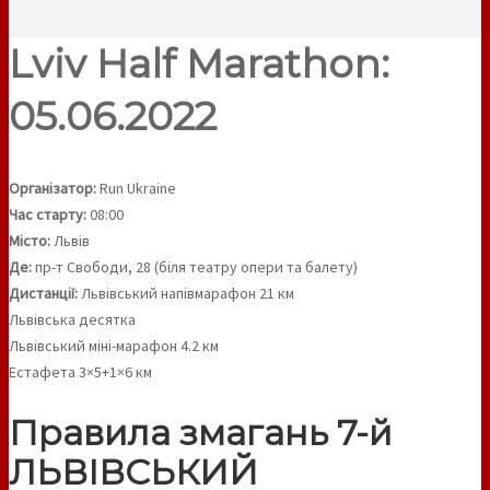
Lviv Half Marathon:
05.06.2022
Організатор:
Run Ukraine
Час старту:
08:00
Місто:
Львів
Де:
пр-т Свободи, 28 (біля театру опери та балету)
Дистанції:
Львівський напівмарафон 21 км
Львівська десятка
Львівський міні-марафон 4.2 км
Естафета 3×5+1×6 км
Правила змагань 7-й
ЛЬВІВСЬКИЙ