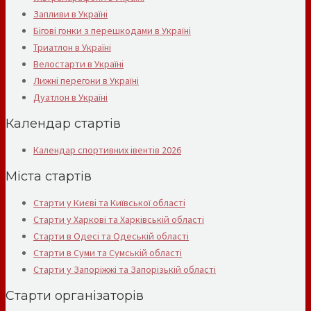
Запливи в Україні
Бігові гонки з перешкодами в Україні
Триатлон в Україні
Велостарти в Україні
Лижні перегони в Україні
Дуатлон в Україні
Календар стартів
Календар спортивних івентів 2026
Міста стартів
Старти у Києві та Київської області
Старти у Харкові та Харківській області
Старти в Одесі та Одеській області
Старти в Суми та Сумській області
Старти у Запоріжжі та Запорізькій області
Старти організаторів