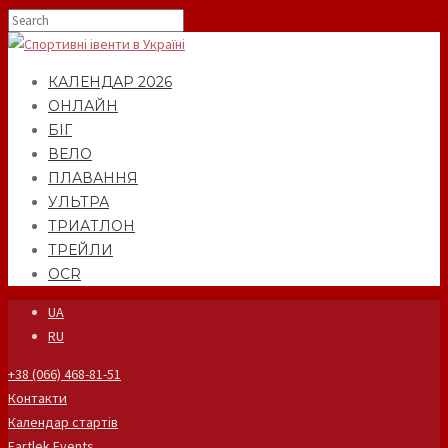
КАЛЕНДАР 2026
ОНЛАЙН
БІГ
ВЕЛО
ПЛАВАННЯ
УЛЬТРА
ТРИАТЛОН
ТРЕЙЛИ
OCR
UA
RU
+38 (066) 468-81-51
Контакти
Календар стартів
Fartlek Events