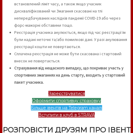
встановлений ліміт часу, а також якщо учасник
дискваліфікований чи Змагання скасовані на тлі
непередбачуваних наслідків пандемії COVID-19 або через
форс-мажорні обставини тощо.
Реєстрація учасника анулюється, якщо під час реєстрації їм
були надані неточні та/або помилкові дані. У разі анулювання
реєстрації кошти не повертаються.
Сплачена реєстрація не може бути скасована і стартовий
внесок не повертається.
Страхування від нещасного випадку, що покриває участь у
спортивних змаганнях на день старту, входить у стартовий
пакет учасника.
Зареєструватися
Оформити спортивну страховку
Більше івентів на Telegram каналі
Вступити в клуб в STRAVA
РОЗПОВІСТИ ДРУЗЯМ ПРО ІВЕНТ