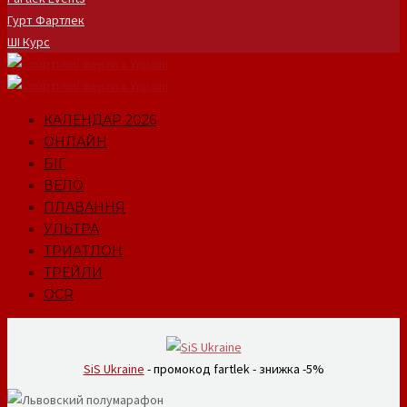
Гурт Фартлек
ШІ Курс
КАЛЕНДАР 2026
ОНЛАЙН
БІГ
ВЕЛО
ПЛАВАННЯ
УЛЬТРА
ТРИАТЛОН
ТРЕЙЛИ
OCR
SiS Ukraine
- промокод fartlek - знижка -5%