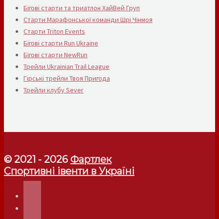
Бігові старти та триатлон ХайВей Груп
Старти Марафонської команди Шрі Чінмоя
Старти Triton Events
Бігові старти Run Ukraine
Бігові старти NewRun
Трейли Ukrainian Trail League
Гірські трейли Твоя Пригода
Трейли клубу Sever
© 2021 - 2026
Фартлек
Спортивні івенти в Україні
telegram
instagram