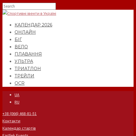
КАЛЕНДАР 2026
ОНЛАЙН
БІГ
ВЕЛО
ПЛАВАННЯ
УЛЬТРА
ТРИАТЛОН
ТРЕЙЛИ
OCR
UA
RU
+38 (066) 468-81-51
Контакти
Календар стартів
Fartlek Events