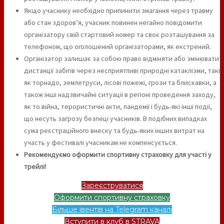
Якщо учаснику необхідно припинити змагання через травму
або стан здоров’я, учасник повинен негайно повідомити
організатору свій стартовий номер та своє розташування за
телефоном, що оголошений організаторами, як екстрений.
Організатор залишає за собою право відміняти або змінювати
дистанції забігів через несприятливі природні катаклізми, такі
як торнадо, землетруси, лісові пожежі, грози та блискавки, а
також інші надзвичайні ситуації в регіоні проведення заходу,
як то війна, терористичні акти, пандемії і будь-які інші події,
що несуть загрозу безпеці учасників. В подібних випадках
сума реєстраційного внеску та будь-яких інших витрат на
участь у фестивалі учасникам не компенсується.
Рекомендуємо оформити спортивну страховку для участі у
трейлі!
Зареєструватися
Оформити спортивну страховку
Більше івентів на Telegram каналі
Вступити в клуб в STRAVA