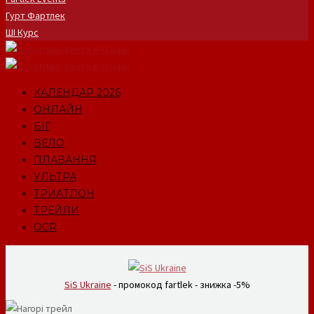
Гурт Фартлек
ШІ Курс
КАЛЕНДАР 2026
ОНЛАЙН
БІГ
ВЕЛО
ПЛАВАННЯ
УЛЬТРА
ТРИАТЛОН
ТРЕЙЛИ
OCR
SiS Ukraine
- промокод fartlek - знижка -5%