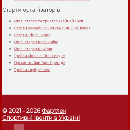
Старти організаторів
Бігові старти та триатлон ХайВей Груп
Старти Марафонської команди Шрі Чінмоя
Старти Triton Events
Бігові старти Run Ukraine
Бігові старти NewRun
Трейли Ukrainian Trail League
Гірські трейли Твоя Пригода
Трейли клубу Sever
© 2021 - 2026
Фартлек
Спортивні івенти в Україні