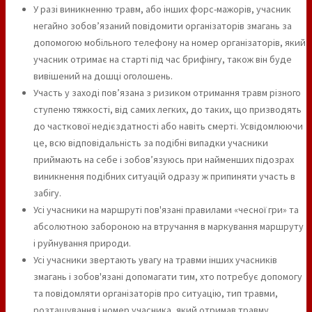
У разі виникненню травм, або інших форс-мажорів, учасник
негайно зобов’язаний повідомити організаторів змагань за
допомогою мобільного телефону на номер організаторів, який
учасник отримає на старті під час брифінгу, також він буде
вивішений на дошці оголошень.
Участь у заході пов’язана з ризиком отримання травм різного
ступеню тяжкості, від самих легких, до таких, що призводять
до часткової недієздатності або навіть смерті. Усвідомлюючи
це, всю відповідальність за подібні випадки учасники
приймають на себе і зобов’язуюсь при найменших підозрах
виникнення подібних ситуацій одразу ж припиняти участь в
забігу.
Усі учасники на маршруті пов'язані правилами «чесної гри» та
абсолютною забороною на втручання в маркування маршруту
і руйнування природи.
Усі учасники звертають увагу на травми інших учасників
змагань і зобов'язані допомагати тим, хто потребує допомогу
та повідомляти організаторів про ситуацію, тип травми,
розташування і номер учасника, який отримав травму.