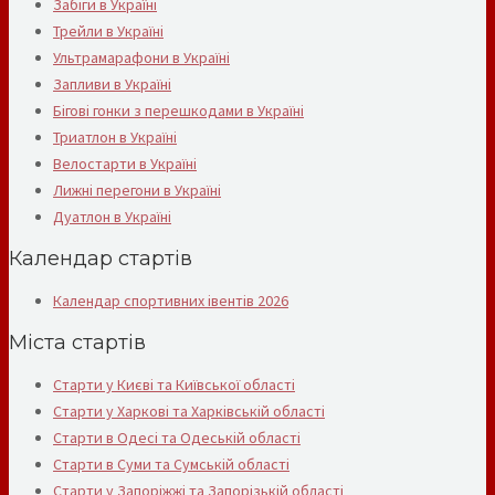
Забіги в Україні
Трейли в Україні
Ультрамарафони в Україні
Запливи в Україні
Бігові гонки з перешкодами в Україні
Триатлон в Україні
Велостарти в Україні
Лижні перегони в Україні
Дуатлон в Україні
Календар стартів
Календар спортивних івентів 2026
Міста стартів
Старти у Києві та Київської області
Старти у Харкові та Харківській області
Старти в Одесі та Одеській області
Старти в Суми та Сумській області
Старти у Запоріжжі та Запорізькій області