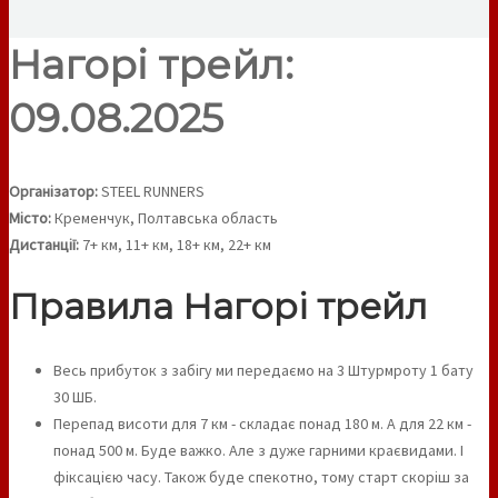
Нагорі трейл:
09.08.2025
Організатор:
STEEL RUNNERS
Місто:
Кременчук, Полтавська область
Дистанції:
7+ км, 11+ км, 18+ км, 22+ км
Правила Нагорі трейл
Весь прибуток з забігу ми передаємо на 3 Штурмроту 1 бату
30 ШБ.
Перепад висоти для 7 км - складає понад 180 м. А для 22 км -
понад 500 м. Буде важко. Але з дуже гарними краєвидами. І
фіксацією часу. Також буде спекотно, тому старт скоріш за