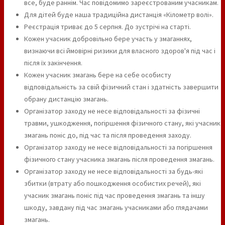
все, буде раннім. Час повідомимо зареєстрованим учасникам.
Для дітей буде наша традиційна дистанція «Кілометр волі».
Реєстрація триває до 5 серпня. До зустрічі на старті.
Кожен учасник добровільно бере участь у змаганнях,
визнаючи всі ймовірні ризики для власного здоров'я під час і
після їх закінчення.
Кожен учасник змагань бере на себе особисту
відповідальність за свій фізичний стан і здатність завершити
обрану дистанцію змагань.
Організатор заходу не несе відповідальності за фізичні
травми, ушкодження, погіршення фізичного стану, які учасник
змагань поніс до, під час та після проведення заходу.
Організатор заходу не несе відповідальності за погіршення
фізичного стану учасника змагань після проведення змагань.
Організатор заходу не несе відповідальності за будь-які
збитки (втрату або пошкодження особистих речей), які
учасник змагань поніс під час проведення змагань та іншу
шкоду, завдану під час змагань учасниками або глядачами
змагань.