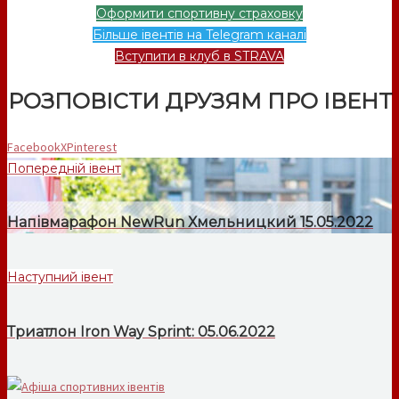
Оформити спортивну страховку
Більше івентів на Telegram каналі
Вступити в клуб в STRAVA
РОЗПОВІСТИ ДРУЗЯМ ПРО ІВЕНТ
Facebook
X
Pinterest
Попередній івент
Напівмарафон NewRun Хмельницкий 15.05.2022
Наступний івент
Триатлон Iron Way Sprint: 05.06.2022