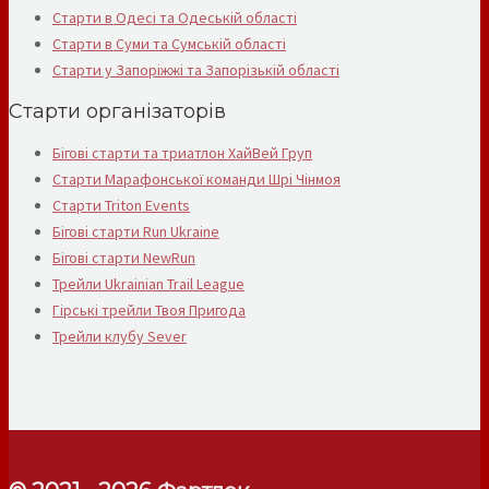
Старти в Одесі та Одеській області
Старти в Суми та Сумській області
Старти у Запоріжжі та Запорізькій області
Старти організаторів
Бігові старти та триатлон ХайВей Груп
Старти Марафонської команди Шрі Чінмоя
Старти Triton Events
Бігові старти Run Ukraine
Бігові старти NewRun
Трейли Ukrainian Trail League
Гірські трейли Твоя Пригода
Трейли клубу Sever