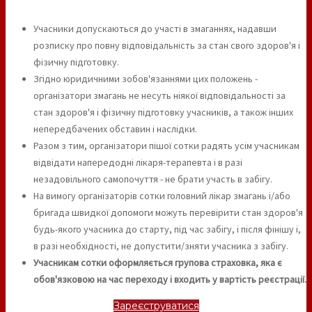
Учасники допускаються до участі в змаганнях, надавши
розписку про повну відповідальність за стан свого здоров'я і
фізичну підготовку.
Згідно юридичними зобов'язаннями цих положень -
організатори змагань не несуть ніякої відповідальності за
стан здоров'я і фізичну підготовку учасників, а також інших
непередбачених обставин і наслідки.
Разом з тим, організатори пішої сотки радять усім учасникам
відвідати напередодні лікаря-терапевта і в разі
незадовільного самопочуття - не брати участь в забігу.
На вимогу організаторів сотки головний лікар змагань і/або
бригада швидкої допомоги можуть перевірити стан здоров'я
будь-якого учасника до старту, під час забігу, і після фінішу і,
в разі необхідності, не допустити/зняти учасника з забігу.
Учасникам сотки оформляється групова страховка, яка є
обов'язковою на час переходу і входить у вартість реєстрації.
Зареєструватися