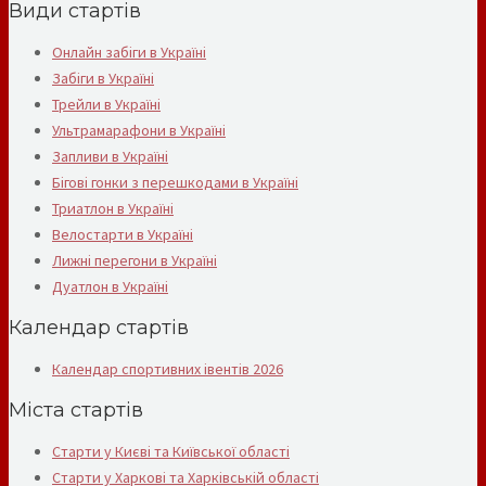
Види стартів
Онлайн забіги в Україні
Забіги в Україні
Трейли в Україні
Ультрамарафони в Україні
Запливи в Україні
Бігові гонки з перешкодами в Україні
Триатлон в Україні
Велостарти в Україні
Лижні перегони в Україні
Дуатлон в Україні
Календар стартів
Календар спортивних івентів 2026
Міста стартів
Старти у Києві та Київської області
Старти у Харкові та Харківській області