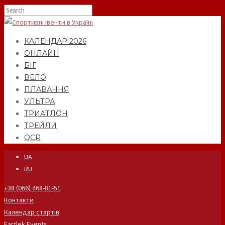
КАЛЕНДАР 2026
ОНЛАЙН
БІГ
ВЕЛО
ПЛАВАННЯ
УЛЬТРА
ТРИАТЛОН
ТРЕЙЛИ
OCR
UA
RU
+38 (066) 468-81-51
Контакти
Календар стартів
Fartlek Events