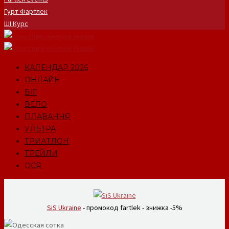
Гурт Фартлек
ШІ Курс
КАЛЕНДАР 2026
ОНЛАЙН
БІГ
ВЕЛО
ПЛАВАННЯ
УЛЬТРА
ТРИАТЛОН
ТРЕЙЛИ
OCR
SiS Ukraine
- промокод fartlek - знижка -5%