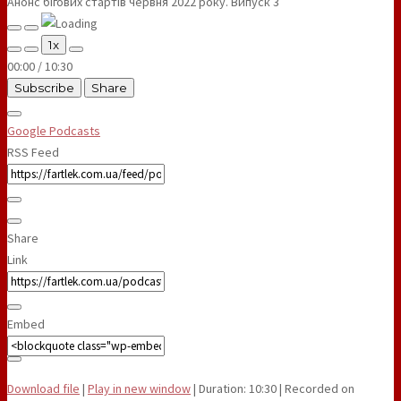
Анонс бігових стартів червня 2022 року. Випуск 3
Play
Pause
1x
Episode
Episode
00:00
/
10:30
Subscribe
Share
Google Podcasts
RSS Feed
Share
Link
Embed
Download file
|
Play in new window
|
Duration: 10:30
|
Recorded on