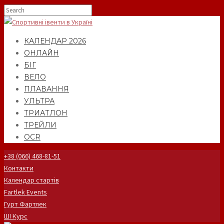
КАЛЕНДАР 2026
ОНЛАЙН
БІГ
ВЕЛО
ПЛАВАННЯ
УЛЬТРА
ТРИАТЛОН
ТРЕЙЛИ
OCR
+38 (066) 468-81-51
Контакти
Календар стартів
Fartlek Events
Гурт Фартлек
ШІ Курс