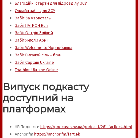
Благодійні старти для підрозділу ЗСУ
Онлайн забіг для ЗСУ
Забіг За Азовсталь
Забіг ПАТРОН Run
Забіг Острів Зміїний
Забіг Янголи Армії
Забіг Welcome to Чорнобаївка
Забіг Виганяй сіль – біжи
Забіг Captain Ukraine
Triathlon Ukraine Online
Випуск подкасту
доступний на
платформах
НВ Подкасти
https://podcasts.nv.ua/podcast/261-fartleck.html
Anchor.fm
https://anchor.fm/fartlek