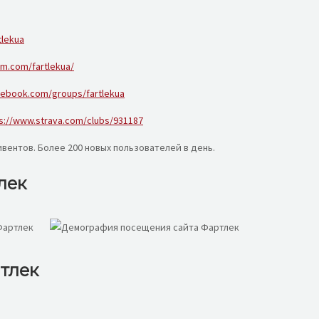
tlekua
am.com/fartlekua/
cebook.com/groups/fartlekua
s://www.strava.com/clubs/931187
вентов. Более 200 новых пользователей в день.
лек
тлек