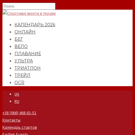
КАЛЕНДАРЬ 2026
ОНЛАЙН
БЕГ
ВЕЛО
ПЛАВАНИЕ
УЛЬТРА
ТРИАТЛОН
ТРЕЙЛ
OCR
UA
RU
+38 (066) 468-81-51
Контакты
Календрь стартов
Fartlek Events