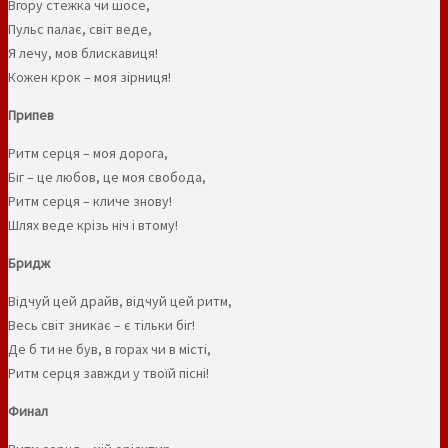
Вгору стежка чи шосе,
Пульс палає, світ веде,
Я лечу, мов блискавиця!
Кожен крок – моя зірниця!
Припев
Ритм серця – моя дорога,
Біг – це любов, це моя свобода,
Ритм серця – кличе знову!
Шлях веде крізь ніч і втому!
Бридж
Відчуй цей драйв, відчуй цей ритм,
Весь світ зникає – є тільки біг!
Де б ти не був, в горах чи в місті,
Ритм серця завжди у твоїй пісні!
Финал