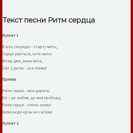
Текст песни Ритм сердца
Куплет 1
Б’ють секунди – старту мить,
Серце рветься, хоче жить!
Вітер дме, мене несе,
Світ у ритмі – все пливе!
Припев
Ритм серця – моя дорога,
Біг – це любов, це моя свобода,
Ритм серця – кличе знову!
Шлях веде крізь ніч і втому!
Куплет 2