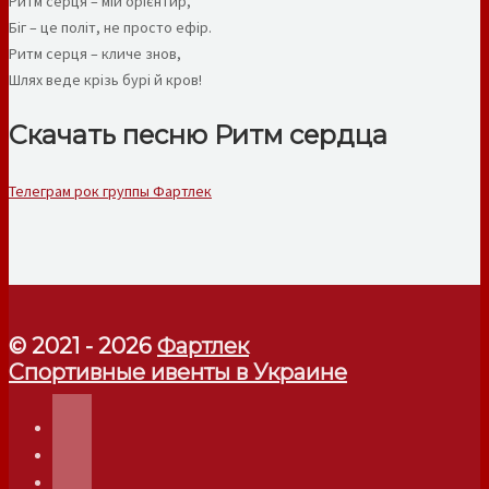
Ритм серця – мій орієнтир,
Біг – це політ, не просто ефір.
Ритм серця – кличе знов,
Шлях веде крізь бурі й кров!
Скачать песню Ритм сердца
Телеграм рок группы Фартлек
© 2021 - 2026
Фартлек
Спортивные ивенты в Украине
telegram
instagram
facebook