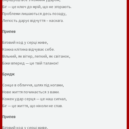
Біг — це ключ до мрій, що не згорають.
Проблеми лишаються десь позаду,
Легкість дарує відчуття – наснага.
Припев
Біговий код у серці живе,
Кожна клітина відчуває себе.
Вільний, як вітер, легкий, як світанок,
Біжи вперед — це твій таланок!
Бридж
Сонце в обличчя, шлях під ногами,
Нове життя починається з вами.
Кожен удар серця — це наш сигнал,
Біг — це життя, що ніколи не спав.
Припев
Біговий код у серці живе,