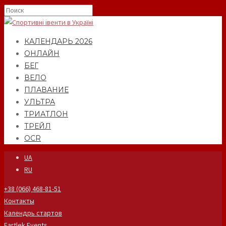
КАЛЕНДАРЬ 2026
ОНЛАЙН
БЕГ
ВЕЛО
ПЛАВАНИЕ
УЛЬТРА
ТРИАТЛОН
ТРЕЙЛ
OCR
UA
RU
+38 (066) 468-81-51
Контакты
Календрь стартов
Fartlek Events