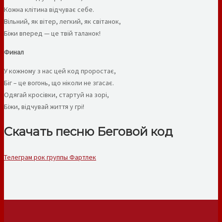
Кожна клітина відчуває себе.
Вільний, як вітер, легкий, як світанок,
Біжи вперед — це твій таланок!
Финал
У кожному з нас цей код проростає,
Біг – це вогонь, що ніколи не згасає.
Одягай кросівки, стартуй на зорі,
Біжи, відчувай життя у грі!
Скачать песню Беговой код
Телеграм рок группы Фартлек