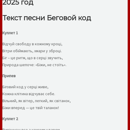
2025 год
Текст песни Беговой код
Куплет 1
Відчуй свободу в кожному кроці,
Вітри обіймають, хмари у зброці.
Біг – це ритм, що в серці звучить,
Природа шепоче: «Біжи, не стоїть».
Припев
Біговий код у серці живе,
Кожна клітина відчуває себе.
Вільний, як вітер, легкий, як світанок,
Біжи вперед — це твій таланок!
Куплет 2
Вирішуєш все з кожним ударом,