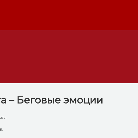
га – Беговые эмоции
sov.
n.