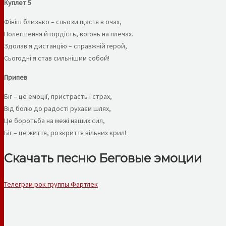
Куплет 5
Фініш близько – сльози щастя в очах,
Полегшення й гордість, вогонь на плечах.
Здолав я дистанцію – справжній герой,
Сьогодні я став сильнішим собой!
Припев
Біг – це емоції, пристрасть і страх,
Від болю до радості рухаєм шлях,
Це боротьба на межі наших сил,
Біг – це життя, розкриття вільних крил!
Скачать песню Беговые эмоции
Телеграм рок группы Фартлек