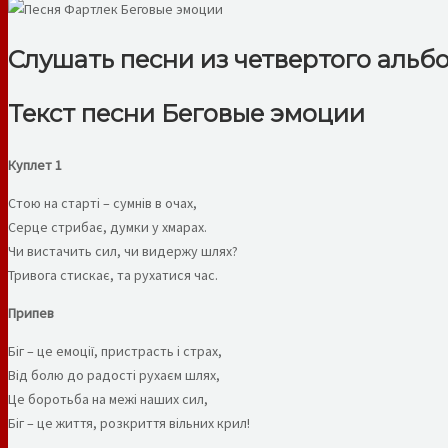
Слушать песни из четвертого альбом
Текст песни Беговые эмоции
Куплет 1
Стою на старті – сумнів в очах,
Серце стрибає, думки у хмарах.
Чи вистачить сил, чи видержу шлях?
Тривога стискає, та рухатися час.
Припев
Біг – це емоції, пристрасть і страх,
Від болю до радості рухаєм шлях,
Це боротьба на межі наших сил,
Біг – це життя, розкриття вільних крил!