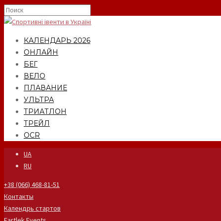
КАЛЕНДАРЬ 2026
ОНЛАЙН
БЕГ
ВЕЛО
ПЛАВАНИЕ
УЛЬТРА
ТРИАТЛОН
ТРЕЙЛ
OCR
UA
RU
+38 (066) 468-81-51
Контакты
Календрь стартов
Fartlek Events