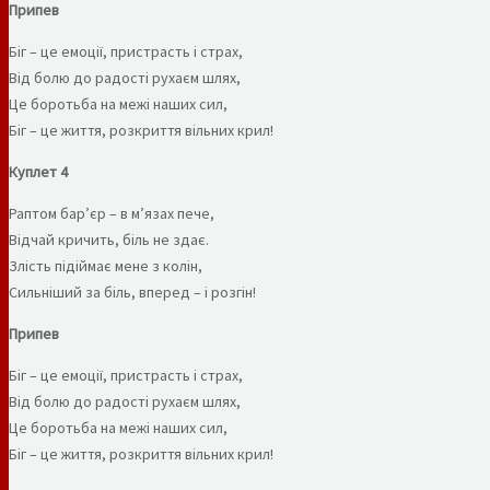
Припев
Біг – це емоції, пристрасть і страх,
Від болю до радості рухаєм шлях,
Це боротьба на межі наших сил,
Біг – це життя, розкриття вільних крил!
Куплет 4
Раптом бар’єр – в м’язах пече,
Відчай кричить, біль не здає.
Злість підіймає мене з колін,
Сильніший за біль, вперед – і розгін!
Припев
Біг – це емоції, пристрасть і страх,
Від болю до радості рухаєм шлях,
Це боротьба на межі наших сил,
Біг – це життя, розкриття вільних крил!