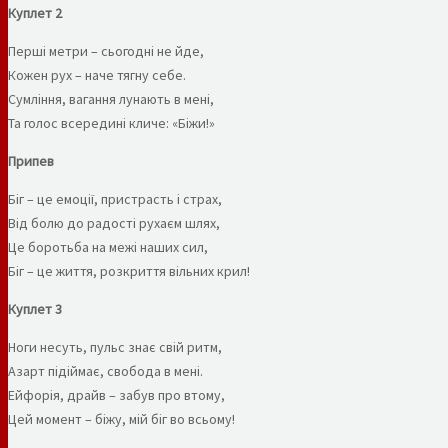
Куплет 2
Перші метри – сьогодні не йде,
Кожен рух – наче тягну себе.
Сумління, вагання лунають в мені,
Та голос всередині кличе: «Біжи!»
Припев
Біг – це емоції, пристрасть і страх,
Від болю до радості рухаєм шлях,
Це боротьба на межі наших сил,
Біг – це життя, розкриття вільних крил!
Куплет 3
Ноги несуть, пульс знає свій ритм,
Азарт підіймає, свобода в мені.
Ейфорія, драйв – забув про втому,
Цей момент – біжу, мій біг во всьому!