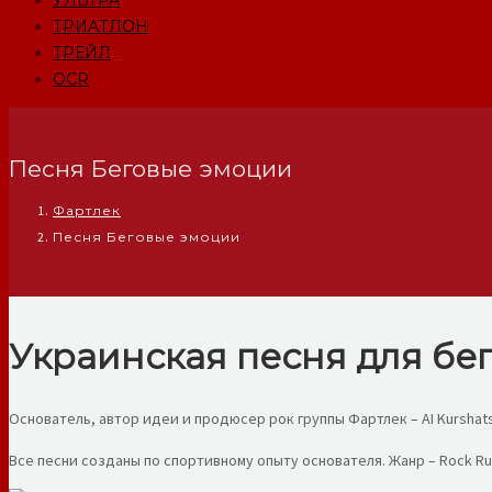
УЛЬТРА
ТРИАТЛОН
ТРЕЙЛ
OCR
Песня Беговые эмоции
Фартлек
Песня Беговые эмоции
Украинская песня для бе
Основатель, автор идеи и продюсер рок группы Фартлек – AI Kurshat
Все песни созданы по спортивному опыту основателя. Жанр – Rock Ru