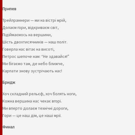
Припев
Трейлраннери — ми на вістрі мрій,
Долаєм гори, відкриваєм світ,
Підіймаємось на вершини,
Шість двохтисячників — наш політ.
Говерла нас вітає на висоті,
Петрос шепоче нам: “Не здавайся!”
Ми бігаємо там, де небо ближче,
Карпати знову зустрічають нас!
Бридж
Хоч складний рельєф, хоч болять ноги,
Кожна вершина нас чекає вгорі.
Ми вперто долаєм технічні дороги,
Гори — це наш дім, це наші мрії.
Финал