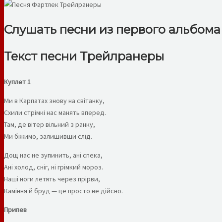
Слушать песни из первого альбома 
Текст песни Трейлранеры
Куплет 1
Ми в Карпатах знову на світанку,
Схили стрімкі нас манять вперед.
Там, де вітер вільний з ранку,
Ми біжимо, залишивши слід.
Дощ нас не зупинить, ані спека,
Ані холод, сніг, ні грімкий мороз.
Наші ноги летять через прірви,
Каміння й бруд — це просто не дійсно.
Припев