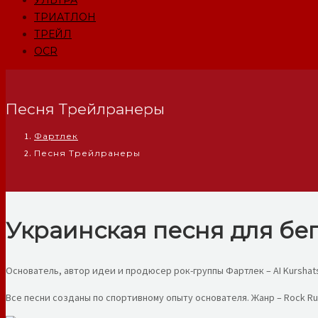
УЛЬТРА
ТРИАТЛОН
ТРЕЙЛ
OCR
Песня Трейлранеры
Фартлек
Песня Трейлранеры
Украинская песня для бе
Основатель, автор идеи и продюсер рок-группы Фартлек – AI Kurshat
Все песни созданы по спортивному опыту основателя. Жанр – Rock Ru