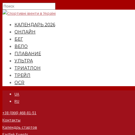
КАЛЕНДАРЬ 2026
ОНЛАЙН
БЕГ
ВЕЛО
ПЛАВАНИЕ
УЛЬТРА
ТРИАТЛОН
ТРЕЙЛ
OCR
UA
RU
+38 (066) 468-81-51
Контакты
Календрь стартов
Fartlek Events