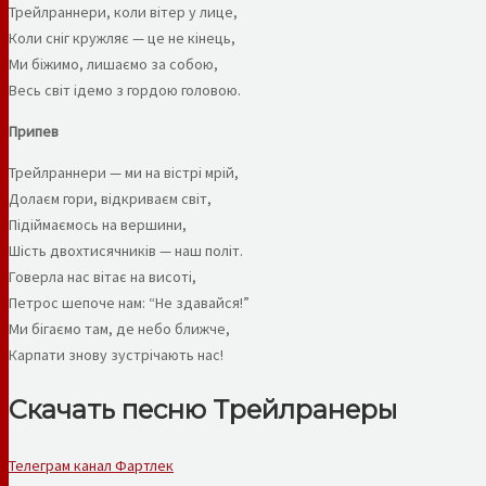
Трейлраннери, коли вітер у лице,
Коли сніг кружляє — це не кінець,
Ми біжимо, лишаємо за собою,
Весь світ ідемо з гордою головою.
Припев
Трейлраннери — ми на вістрі мрій,
Долаєм гори, відкриваєм світ,
Підіймаємось на вершини,
Шість двохтисячників — наш політ.
Говерла нас вітає на висоті,
Петрос шепоче нам: “Не здавайся!”
Ми бігаємо там, де небо ближче,
Карпати знову зустрічають нас!
Скачать песню Трейлранеры
Телеграм канал Фартлек