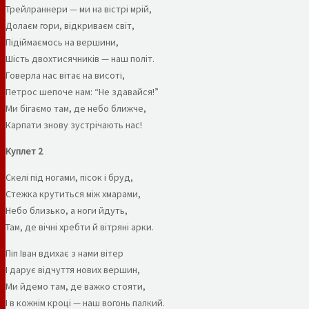
Трейлраннери — ми на вістрі мрій,
Долаєм гори, відкриваєм світ,
Підіймаємось на вершини,
Шість двохтисячників — наш політ.
Говерла нас вітає на висоті,
Петрос шепоче нам: “Не здавайся!”
Ми бігаємо там, де небо ближче,
Карпати знову зустрічають нас!
Куплет 2
Скелі під ногами, пісок і бруд,
Стежка крутиться між хмарами,
Небо близько, а ноги йдуть,
Там, де вічні хребти й вітряні арки.
Піп Іван вдихає з нами вітер
І дарує відчуття нових вершин,
Ми йдемо там, де важко стояти,
І в кожнім кроці — наш вогонь палкий.