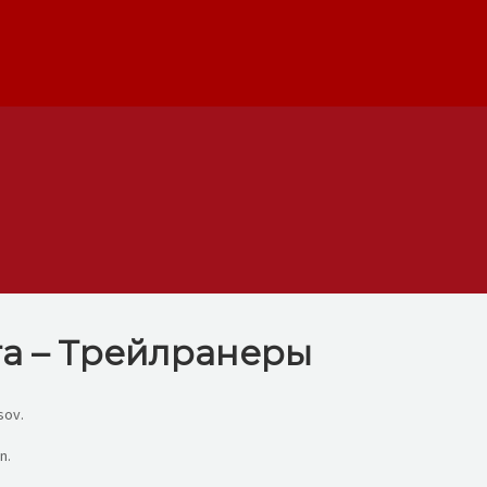
га – Трейлранеры
sov.
n.