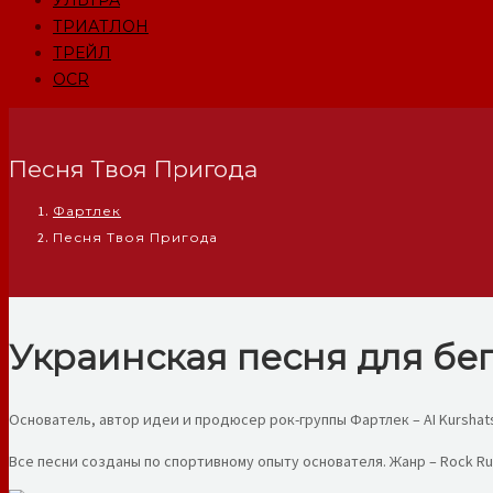
УЛЬТРА
ТРИАТЛОН
ТРЕЙЛ
OCR
Песня Твоя Пригода
Фартлек
Песня Твоя Пригода
Украинская песня для бег
Основатель, автор идеи и продюсер рок-группы Фартлек – AI Kurshat
Все песни созданы по спортивному опыту основателя. Жанр – Rock Ru