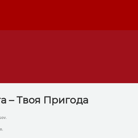
а – Твоя Пригода
sov.
n.