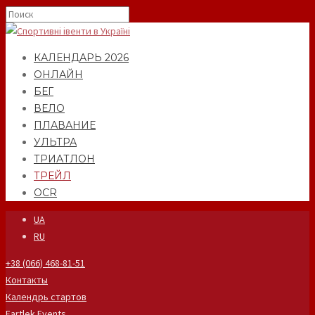
КАЛЕНДАРЬ 2026
ОНЛАЙН
БЕГ
ВЕЛО
ПЛАВАНИЕ
УЛЬТРА
ТРИАТЛОН
ТРЕЙЛ
OCR
UA
RU
+38 (066) 468-81-51
Контакты
Календрь стартов
Fartlek Events