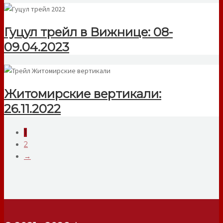
Гуцул трейл в Вижнице: 08-
09.04.2023
Житомирские вертикали:
26.11.2022
Posts
1
2
navigation
→