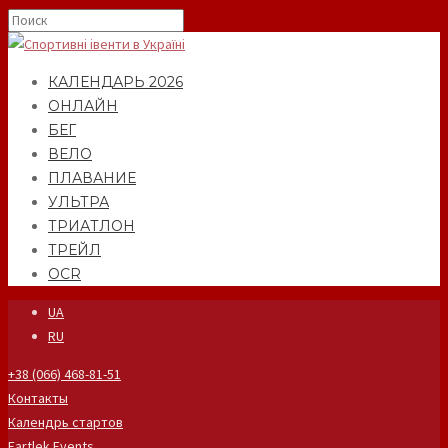
КАЛЕНДАРЬ 2026
ОНЛАЙН
БЕГ
ВЕЛО
ПЛАВАНИЕ
УЛЬТРА
ТРИАТЛОН
ТРЕЙЛ
OCR
UA
RU
+38 (066) 468-81-51
Контакты
Календрь стартов
Fartlek Events