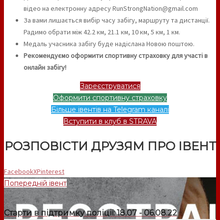
відео на електронну адресу RunStrongNation@gmail.com
За вами лишається вибір часу забігу, маршруту та дистанції.
Радимо обрати між 42.2 км, 21.1 км, 10 км, 5 км, 1 км.
Медаль учасника забігу буде надіслана Новою поштою.
Рекомендуємо оформити спортивну страховку для участі в
онлайн забігу!
Зареєструватися
Оформити спортивну страховку
Більше івентів на Telegram каналі
Вступити в клуб в STRAVA
РОЗПОВІСТИ ДРУЗЯМ ПРО ІВЕНТ
Facebook
X
Pinterest
Попередній івент
Старти в підтримку поліції: 18.07 - 06.08.22