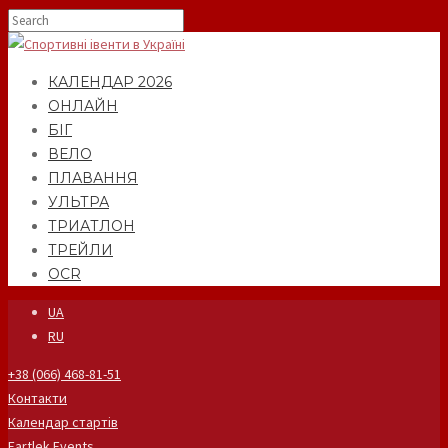
КАЛЕНДАР 2026
ОНЛАЙН
БІГ
ВЕЛО
ПЛАВАННЯ
УЛЬТРА
ТРИАТЛОН
ТРЕЙЛИ
OCR
UA
RU
+38 (066) 468-81-51
Контакти
Календар стартів
Fartlek Events