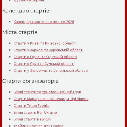
Календар стартів
Календар спортивних івентів 2026
Міста стартів
Старти у Києві та Київської області
Старти у Харкові та Харківській області
Старти в Одесі та Одеській області
Старти в Суми та Сумській області
Старти у Запоріжжі та Запорізькій області
Старти організаторів
Бігові старти та триатлон ХайВей Груп
Старти Марафонської команди Шрі Чінмоя
Старти Triton Events
Бігові старти Run Ukraine
Бігові старти NewRun
Трейли Ukrainian Trail League