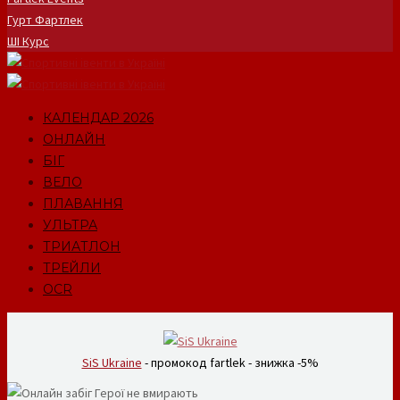
Гурт Фартлек
ШІ Курс
КАЛЕНДАР 2026
ОНЛАЙН
БІГ
ВЕЛО
ПЛАВАННЯ
УЛЬТРА
ТРИАТЛОН
ТРЕЙЛИ
OCR
SiS Ukraine
- промокод fartlek - знижка -5%