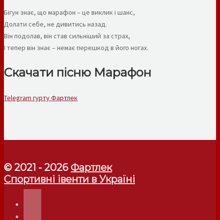
Бігун знає, що марафон – це виклик і шанс,
Долати себе, не дивитись назад.
Він подолав, він став сильніший за страх,
І тепер він знає – немає перешкод в його ногах.
Скачати пісню Марафон
Telegram гурту Фартлек
© 2021 - 2026
Фартлек
Спортивні івенти в Україні
telegram
instagram