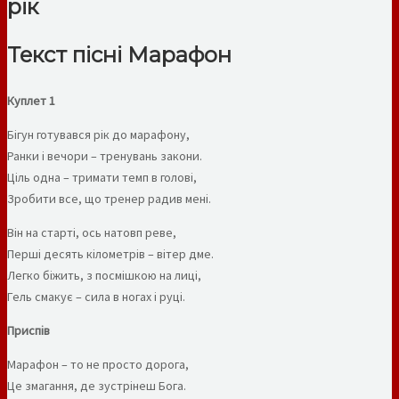
рік
Текст пісні Марафон
Куплет 1
Бігун готувався рік до марафону,
Ранки і вечори – тренувань закони.
Ціль одна – тримати темп в голові,
Зробити все, що тренер радив мені.
Він на старті, ось натовп реве,
Перші десять кілометрів – вітер дме.
Легко біжить, з посмішкою на лиці,
Гель смакує – сила в ногах і руці.
Приспів
Марафон – то не просто дорога,
Це змагання, де зустрінеш Бога.