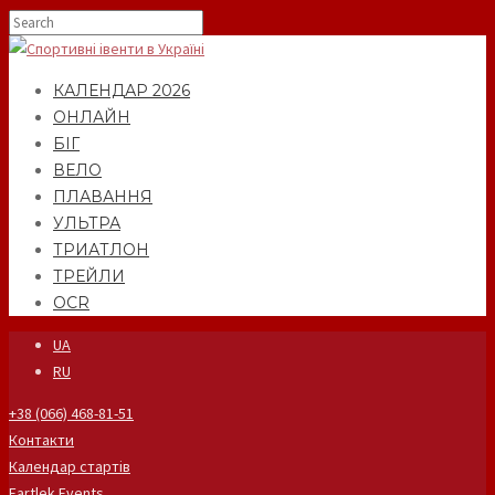
КАЛЕНДАР 2026
ОНЛАЙН
БІГ
ВЕЛО
ПЛАВАННЯ
УЛЬТРА
ТРИАТЛОН
ТРЕЙЛИ
OCR
UA
RU
+38 (066) 468-81-51
Контакти
Календар стартів
Fartlek Events