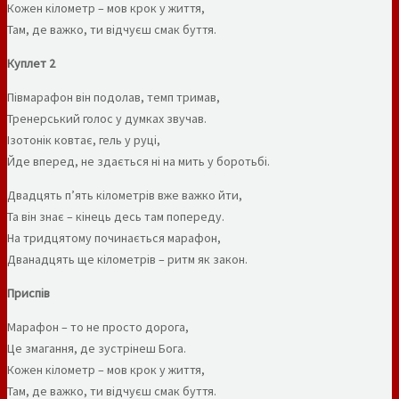
Кожен кілометр – мов крок у життя,
Там, де важко, ти відчуєш смак буття.
Куплет 2
Півмарафон він подолав, темп тримав,
Тренерський голос у думках звучав.
Ізотонік ковтає, гель у руці,
Йде вперед, не здається ні на мить у боротьбі.
Двадцять п’ять кілометрів вже важко йти,
Та він знає – кінець десь там попереду.
На тридцятому починається марафон,
Дванадцять ще кілометрів – ритм як закон.
Приспів
Марафон – то не просто дорога,
Це змагання, де зустрінеш Бога.
Кожен кілометр – мов крок у життя,
Там, де важко, ти відчуєш смак буття.