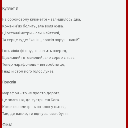
Куплет 3
На сороковому кілометрі – залишилось два,
Кожен м’яз болить, але воля жива.
Ці останні метри – самі найтяжчі,
Та серце гуде: “Фініш, зовсім поруч – наші!”
І ось лінія фінішу, він летить вперед,
Щасливий і втомлений, але серце співає.
Тепер марафонець – він зробив це,
І над містом його голос лунає.
Приспів
Марафон – то не просто дорога,
Це змагання, де зустрінеш Бога.
Кожен кілометр – мов крок у життя,
Там, де важко, ти відчуєш смак буття.
Фінал