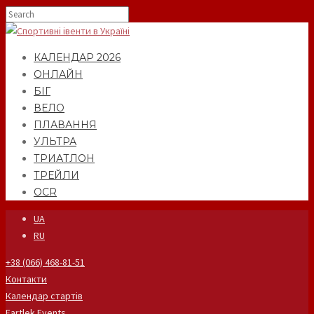
КАЛЕНДАР 2026
ОНЛАЙН
БІГ
ВЕЛО
ПЛАВАННЯ
УЛЬТРА
ТРИАТЛОН
ТРЕЙЛИ
OCR
UA
RU
+38 (066) 468-81-51
Контакти
Календар стартів
Fartlek Events