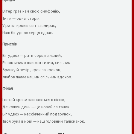
Вітер грає нам свою симфонію,
Ти і я — одна історія.
У ритмі кроків світ завмирає,
Наш біг удвох серця єднає.
Приспів
Біг удвох — ритм серця вільний,
Разом мчимо шляхом тихим, сильним.
Зранку й вечір, крок за кроком,
Любов палає нашим спільним вдохом.
Фінал
І нехай кроки зливаються в пісню,
Де кожен день — це новий світанок.
Біг удвох — нескінченний подарунок,
Твоя рука в моїй — наш головний талісманок.