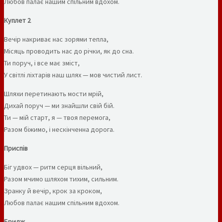
Любов палає нашим спільним вдохом.
Куплет 2
Вечір накриває нас зорями тепла,
Місяць проводить нас до річки, як до сна.
Ти поруч, і все має зміст,
У світлі ліхтарів наш шлях — мов чистий лист.
Шляхи перетинають мости мрій,
Дихай поруч — ми знайшли свій бій.
Ти — мій старт, я — твоя перемога,
Разом біжимо, і нескінченна дорога.
Приспів
Біг удвох — ритм серця вільний,
Разом мчимо шляхом тихим, сильним.
Зранку й вечір, крок за кроком,
Любов палає нашим спільним вдохом.
Бридж