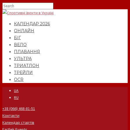
КАЛЕНДАР 2026
ОНЛАЙН
БІГ
ВЕЛО
ПЛАВАННЯ
УЛЬТРА
ТРИАТЛОН
ТРЕЙЛИ
OCR
UA
RU
+38 (066) 468-81-51
Контакти
Календар стартів
Fartlek Events