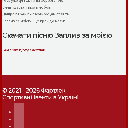
І ось уже фініш, ти на березі знов,
Сила і щастя, і віра в любов.
Дніпро переміг – переможцем став ти,
Заплив за мрією – це крок до мети!
Скачати пісню Заплив за мрією
Telegram гурту Фартлек
© 2021 - 2026
Фартлек
Спортивні івенти в Україні
telegram
instagram
facebook