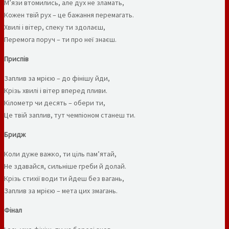
М’язи втомились, але дух не зламать,
Кожен твій рух – це бажання перемагать.
Хвилі і вітер, спеку ти здолаєш,
Перемога поруч – ти про неї знаєш.
Приспів
Заплив за мрією – до фінішу йди,
Крізь хвилі і вітер вперед пливи.
Кілометр чи десять – обери ти,
Це твій заплив, тут чемпіоном станеш ти.
Бридж
Коли дуже важко, ти ціль пам’ятай,
Не здавайся, сильніше греби й долай.
Крізь стихії води ти йдеш без вагань,
Заплив за мрією – мета цих змагань.
Фінал