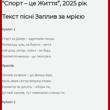
“Спорт – це Життя”, 2025 рік
Текст пісні Заплив за мрією
Куплет 1
Старт на Дніпрі – адреналін і вода,
Попереду ціль, на березі – мета.
Хай дощ і вітер, спека – не біда,
Заплив починаєш – це твоя ріка.
Приспів
Заплив за мрією – до фінішу йди,
Крізь хвилі і вітер вперед пливи.
Кілометр чи десять – обери ти,
Це твій заплив, тут чемпіоном станеш ти.
Куплет 2