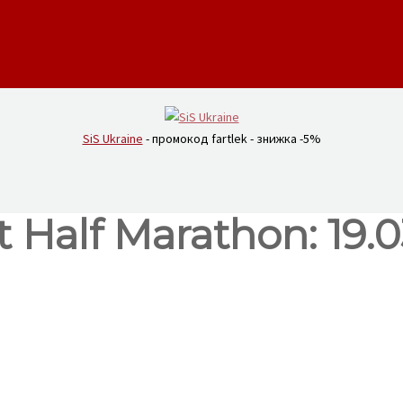
SiS Ukraine
- промокод fartlek - знижка -5%
 Half Marathon: 19.