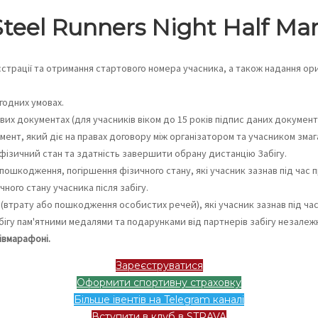
eel Runners Night Half Ma
страції та отримання стартового номера учасника, а також надання ори
годних умовах.
вих документах (для учасників віком до 15 років підпис даних докуме
ент, який діє на правах договору між організатором та учасником змаг
 фізичний стан та здатність завершити обрану дистанцію Забігу.
 пошкодження, погіршення фізичного стану, які учасник зазнав під час п
ного стану учасника після забігу.
 (втрату або пошкодження особистих речей), які учасник зазнав під час 
ігу пам'ятними медалями та подарунками від партнерів забігу незалежн
івмарафоні.
Зареєструватися
Оформити спортивну страховку
Більше івентів на Telegram каналі
Вступити в клуб в STRAVA