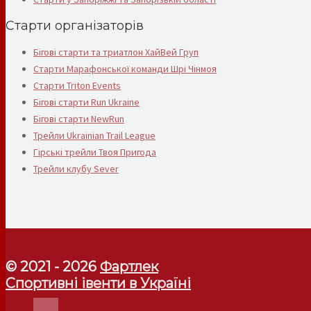
Старти організаторів
Бігові старти та триатлон ХайВей Груп
Старти Марафонської команди Шрі Чінмоя
Старти Triton Events
Бігові старти Run Ukraine
Бігові старти NewRun
Трейли Ukrainian Trail League
Гірські трейли Твоя Пригода
Трейли клубу Sever
© 2021 - 2026
Фартлек
Спортивні івенти в Україні