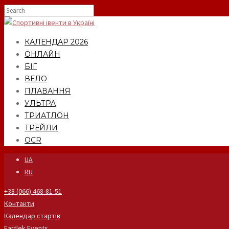
КАЛЕНДАР 2026
ОНЛАЙН
БІГ
ВЕЛО
ПЛАВАННЯ
УЛЬТРА
ТРИАТЛОН
ТРЕЙЛИ
OCR
UA
RU
+38 (066) 468-81-51
Контакти
Календар стартів
Fartlek Events