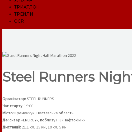
УЛЬТРА
ТРИАТЛОН
ТРЕЙЛИ
OCR
Steel Runners Night
Організатор:
STEEL RUNNERS
Час старту:
19:00
Місто:
Кременчук, Полтавська область
Де:
сквер «ENERGY», поблизу ПК «Нафтохімік»
Дистанції:
21.1 км, 15 км, 10 км, 5 км