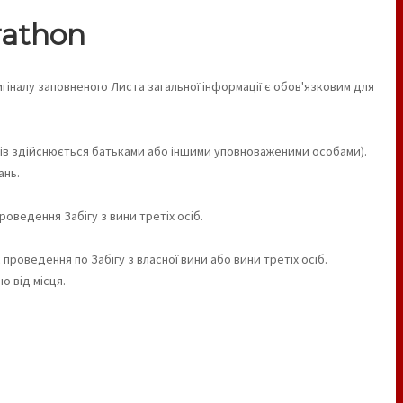
rathon
гіналу заповненого Листа загальної інформації є обов'язковим для
нтів здійснюється батьками або іншими уповноваженими особами).
ань.
роведення Забігу з вини третіх осіб.
проведення по Забігу з власної вини або вини третіх осіб.
о від місця.