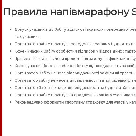
Правила напівмарафону St
Допуск учасників до Забігу здійснюється після попередньої реє
всіх учасників.
Організатор забігу гарантує проведення змагань у будь-яких по
Кожен учасник Забігу особистим підписом у відповідних старто
Правила та загальні умови проведення заходу – офіційний докум
Кожен учасник бере на себе особисту відповідальність за свій
Організатор Забігу не несе відповідальності за фізичні травми,
Організатор забігу не несе відповідальності за погіршення фізич
Організатор Забігу не несе відповідальності за будь-які збитки
Організатор забігу гарантує нагородження кожного учасника заб
Рекомендуємо оформити спортивну страховку для участі у нап