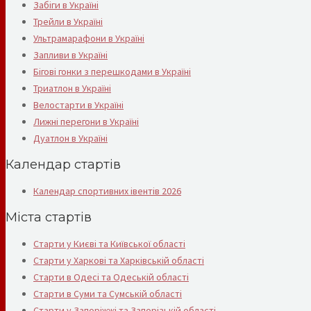
Забіги в Україні
Трейли в Україні
Ультрамарафони в Україні
Запливи в Україні
Бігові гонки з перешкодами в Україні
Триатлон в Україні
Велостарти в Україні
Лижні перегони в Україні
Дуатлон в Україні
Календар стартів
Календар спортивних івентів 2026
Міста стартів
Старти у Києві та Київської області
Старти у Харкові та Харківській області
Старти в Одесі та Одеській області
Старти в Суми та Сумській області
Старти у Запоріжжі та Запорізькій області