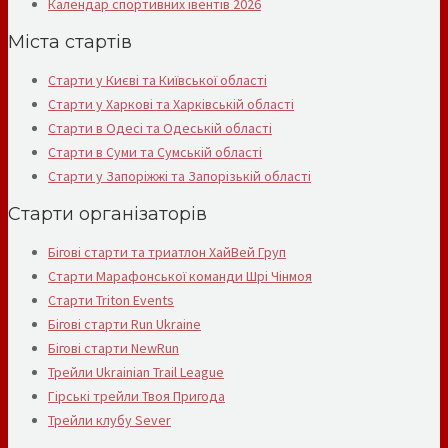
Календар спортивних івентів 2026
Міста стартів
Старти у Києві та Київської області
Старти у Харкові та Харківській області
Старти в Одесі та Одеській області
Старти в Суми та Сумській області
Старти у Запоріжжі та Запорізькій області
Старти організаторів
Бігові старти та триатлон ХайВей Груп
Старти Марафонської команди Шрі Чінмоя
Старти Triton Events
Бігові старти Run Ukraine
Бігові старти NewRun
Трейли Ukrainian Trail League
Гірські трейли Твоя Пригода
Трейли клубу Sever