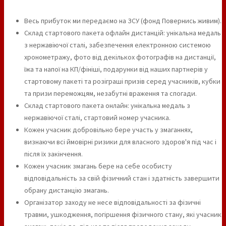
Весь прибуток ми передаємо на ЗСУ (фонд Повернись живим).
Склад стартового пакета офлайн дистанцій: унікальна медаль
з нержавіючої сталі, забезпечення електронною системою
хронометражу, фото від декількох фотографів на дистанції,
їжа та напої на КП/фініші, подарунки від наших партнерів у
стартовому пакеті та розіграші призів серед учасників, кубки
та призи переможцям, незабутні враження та спогади.
Склад стартового пакета онлайн: унікальна медаль з
нержавіючої сталі, стартовий номер учасника.
Кожен учасник добровільно бере участь у змаганнях,
визнаючи всі ймовірні ризики для власного здоров'я під час і
після їх закінчення.
Кожен учасник змагань бере на себе особисту
відповідальність за свій фізичний стан і здатність завершити
обрану дистанцію змагань.
Організатор заходу не несе відповідальності за фізичні
травми, ушкодження, погіршення фізичного стану, які учасник