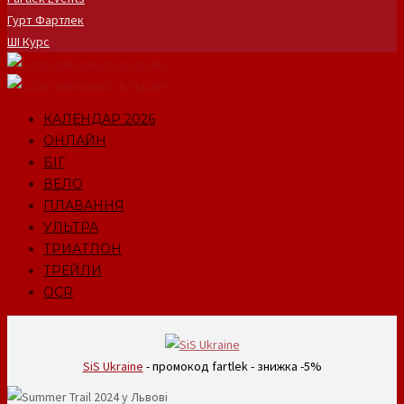
Гурт Фартлек
ШІ Курс
КАЛЕНДАР 2026
ОНЛАЙН
БІГ
ВЕЛО
ПЛАВАННЯ
УЛЬТРА
ТРИАТЛОН
ТРЕЙЛИ
OCR
SiS Ukraine
- промокод fartlek - знижка -5%