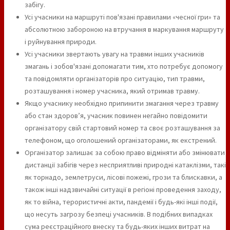
забігу.
Усі учасники на маршруті пов'язані правилами «чесної гри» та
абсолютною забороною на втручання в маркування маршруту
і руйнування природи.
Усі учасники звертають увагу на травми інших учасників
змагань і зобов'язані допомагати тим, хто потребує допомогу
та повідомляти організаторів про ситуацію, тип травми,
розташування і номер учасника, який отримав травму.
Якщо учаснику необхідно припинити змагання через травму
або стан здоров’я, учасник повинен негайно повідомити
організатору свій стартовий номер та своє розташування за
телефоном, що оголошений організаторами, як екстрений.
Організатор залишає за собою право відміняти або змінювати
дистанції забігів через несприятливі природні катаклізми, такі
як торнадо, землетруси, лісові пожежі, грози та блискавки, а
також інші надзвичайні ситуації в регіоні проведення заходу,
як то війна, терористичні акти, пандемії і будь-які інші події,
що несуть загрозу безпеці учасників. В подібних випадках
сума реєстраційного внеску та будь-яких інших витрат на