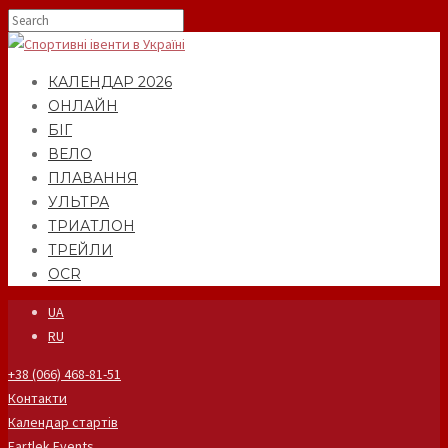
КАЛЕНДАР 2026
ОНЛАЙН
БІГ
ВЕЛО
ПЛАВАННЯ
УЛЬТРА
ТРИАТЛОН
ТРЕЙЛИ
OCR
UA
RU
+38 (066) 468-81-51
Контакти
Календар стартів
Fartlek Events