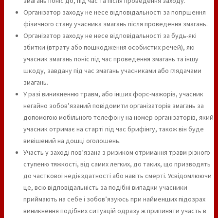
змагань поніс до, під час та після проведення заходу.
Організатор заходу не несе відповідальності за погіршення
фізичного стану учасника змагань після проведення змагань.
Організатор заходу не несе відповідальності за будь-які
збитки (втрату або пошкодження особистих речей), які
учасник змагань поніс під час проведення змагань та іншу
шкоду, завдану під час змагань учасниками або глядачами
змагань.
У разі виникненню травм, або інших форс-мажорів, учасник
негайно зобов’язаний повідомити організаторів змагань за
допомогою мобільного телефону на номер організаторів, який
учасник отримає на старті під час брифінгу, також він буде
вивішений на дошці оголошень.
Участь у заході пов’язана з ризиком отримання травм різного
ступеню тяжкості, від самих легких, до таких, що призводять
до часткової недієздатності або навіть смерті. Усвідомлюючи
це, всю відповідальність за подібні випадки учасники
приймають на себе і зобов’язуюсь при найменших підозрах
виникнення подібних ситуацій одразу ж припиняти участь в