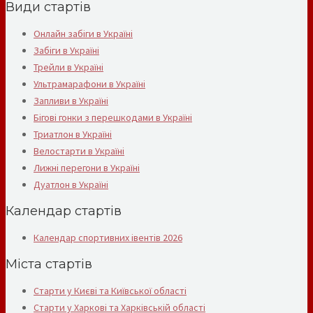
Види стартів
Онлайн забіги в Україні
Забіги в Україні
Трейли в Україні
Ультрамарафони в Україні
Запливи в Україні
Бігові гонки з перешкодами в Україні
Триатлон в Україні
Велостарти в Україні
Лижні перегони в Україні
Дуатлон в Україні
Календар стартів
Календар спортивних івентів 2026
Міста стартів
Старти у Києві та Київської області
Старти у Харкові та Харківській області