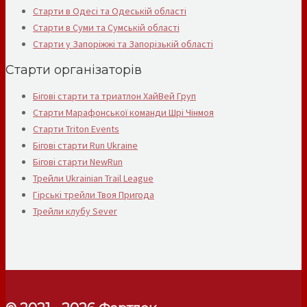
Старти в Одесі та Одеській області
Старти в Суми та Сумській області
Старти у Запоріжжі та Запорізькій області
Старти організаторів
Бігові старти та триатлон ХайВей Груп
Старти Марафонської команди Шрі Чінмоя
Старти Triton Events
Бігові старти Run Ukraine
Бігові старти NewRun
Трейли Ukrainian Trail League
Гірські трейли Твоя Пригода
Трейли клубу Sever