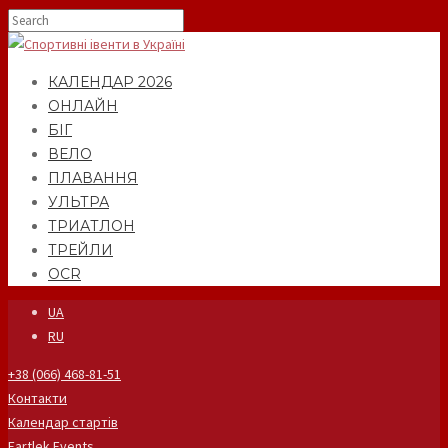
КАЛЕНДАР 2026
ОНЛАЙН
БІГ
ВЕЛО
ПЛАВАННЯ
УЛЬТРА
ТРИАТЛОН
ТРЕЙЛИ
OCR
UA
RU
+38 (066) 468-81-51
Контакти
Календар стартів
Fartlek Events