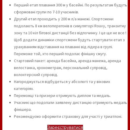
Перший етап плавання 300 м у басейні. По результатам будуть
сформовані групи по 7-10 учасників.
Другий етап проходить у 200 м л/а манежі. Спортсмени
подолають 8 км велоперегонів в симуляторі Rouvy, транзитну
зону та 10 кіл бігової дистанції без відпочинку. І це ще не все !
Щоб додати динаміки спортсмени будуть стартувати етап з
урахуванням відставання на плаванні від лідера в групі.
Переможе той, хто перший подолає фінішну смугу.
Стартовий пакет: аренда басейна, аренда манежа, аренда
велостанка, хронометраж, персональний супровід,
волонтерский супровід.
Нагороджується відбудеться у абсолюті та у вікових
категоріях.
Переможці та призери отримують диплом та медаль.
Учасникі що подолали заявлену дистанцію отримують медаль
фінішера.
Рекомендуємо оформити страховку для участі у триатлоні.
Зареєструватися