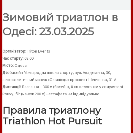
Зимовий триатлон в
Одесі: 23.03.2025
Організатор:
Triton Events
Час старту:
08:00
Місто:
Одеса
Де:
басейн Міжнародна школа спорту, вул. Академічна, 30,
легкоатлетичний манеж «Олімпієць» проспект Шевченка, 31 А
Дистанції:
Плавання – 300 м (басейн), 8 км велогонки у симуляторі
Rouvy, біг (манеж 200 м) - естафета чи індивідуально
Правила триатлону
Triathlon Hot Pursuit