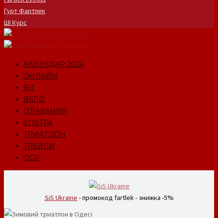
Гурт Фартлек
ШІ Курс
КАЛЕНДАР 2026
ОНЛАЙН
БІГ
ВЕЛО
ПЛАВАННЯ
УЛЬТРА
ТРИАТЛОН
ТРЕЙЛИ
OCR
SiS Ukraine
- промокод fartlek - знижка -5%