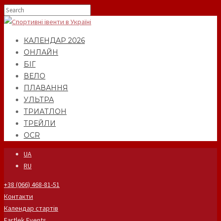
КАЛЕНДАР 2026
ОНЛАЙН
БІГ
ВЕЛО
ПЛАВАННЯ
УЛЬТРА
ТРИАТЛОН
ТРЕЙЛИ
OCR
UA
RU
+38 (066) 468-81-51
Контакти
Календар стартів
Fartlek Events