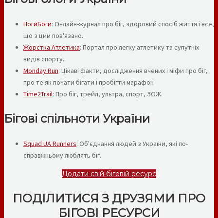
НогиБоги
: Онлайн-журнал про біг, здоровий спосіб життя і все,
що з цим пов'язано.
Жорстка Атлетика
: Портал про легку атлетику та супутніх
видів спорту.
Monday Run
: Цікаві факти, дослідження вчених і міфи про біг,
про те як почати бігати і пробігти марафон
Time2Trail
: Про біг, трейл, ультра, спорт, ЗОЖ.
Бігові спільноти України
Squad UA Runners
: Об'єднання людей з України, які по-
справжньому люблять біг.
Додати свій біговій ресурс
ПОДІЛИТИСЯ З ДРУЗЯМИ ПРО
БІГОВІ РЕСУРСИ