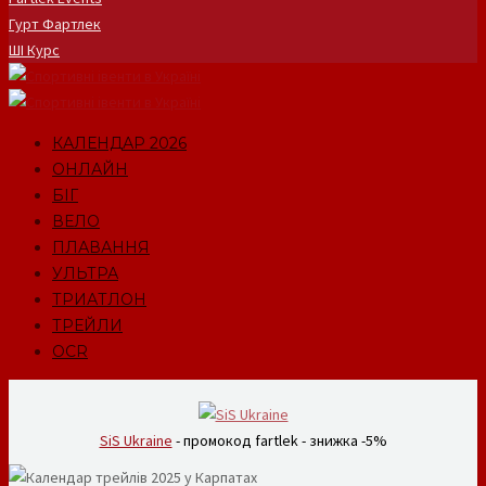
Гурт Фартлек
ШІ Курс
КАЛЕНДАР 2026
ОНЛАЙН
БІГ
ВЕЛО
ПЛАВАННЯ
УЛЬТРА
ТРИАТЛОН
ТРЕЙЛИ
OCR
SiS Ukraine
- промокод fartlek - знижка -5%