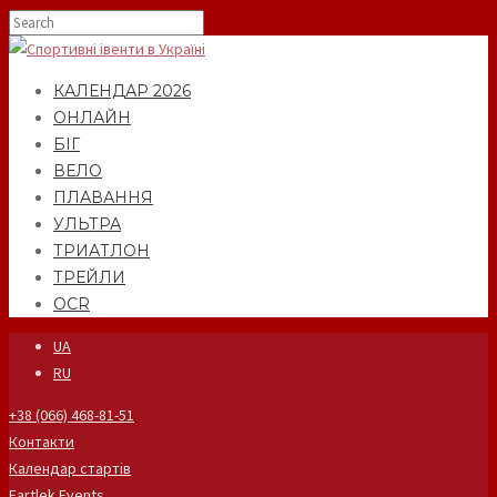
КАЛЕНДАР 2026
ОНЛАЙН
БІГ
ВЕЛО
ПЛАВАННЯ
УЛЬТРА
ТРИАТЛОН
ТРЕЙЛИ
OCR
UA
RU
+38 (066) 468-81-51
Контакти
Календар стартів
Fartlek Events