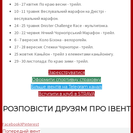
26 - 27 квітня: По краю весни - трейл.
10 - 11 травня: Веслувальний марафон на Дністрі -
веслувальний марафон.
24 - 25 травня: Dnister Challenge Race - мультигонка.
20 - 22 червня: Нічний Чорногірський Марафон - трейл.
6 - 7 вересня: Коло Бізона - велорогейн.
27 - 28 вересня: Стежки Чорногори - трейл.
25 жовтня: Каньйон - трейл з елементами каньйонінгу.
29 - 30 листопада: По краю зими - трейл.
Зареєструватися
Оформити спортивну страховку
Більше івентів на Telegram каналі
Вступити в клуб в STRAVA
РОЗПОВІСТИ ДРУЗЯМ ПРО ІВЕНТ
Facebook
X
Pinterest
Попередній івент