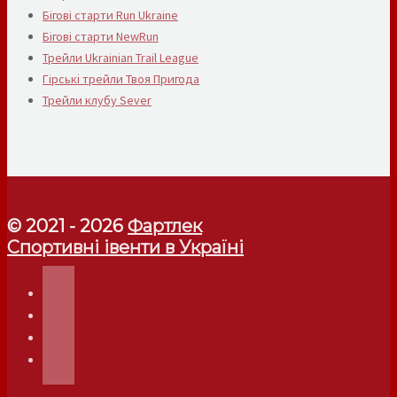
Бігові старти Run Ukraine
Бігові старти NewRun
Трейли Ukrainian Trail League
Гірські трейли Твоя Пригода
Трейли клубу Sever
© 2021 - 2026
Фартлек
Спортивні івенти в Україні
telegram
instagram
facebook
youtube