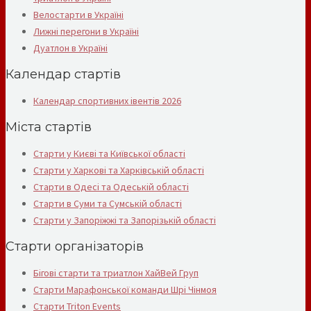
Велостарти в Україні
Лижні перегони в Україні
Дуатлон в Україні
Календар стартів
Календар спортивних івентів 2026
Міста стартів
Старти у Києві та Київської області
Старти у Харкові та Харківській області
Старти в Одесі та Одеській області
Старти в Суми та Сумській області
Старти у Запоріжжі та Запорізькій області
Старти організаторів
Бігові старти та триатлон ХайВей Груп
Старти Марафонської команди Шрі Чінмоя
Старти Triton Events