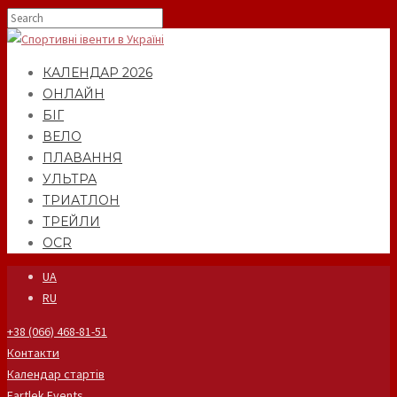
КАЛЕНДАР 2026
ОНЛАЙН
БІГ
ВЕЛО
ПЛАВАННЯ
УЛЬТРА
ТРИАТЛОН
ТРЕЙЛИ
OCR
UA
RU
+38 (066) 468-81-51
Контакти
Календар стартів
Fartlek Events