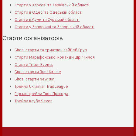
Старти у Харкові та Харківській області
Старти в Одесі та Одеській області
Старти в Суми та Сумській області
Старти у Запоріжжі та Запорізькій області
Старти організаторів
Бігові старти та триатлон ХайВей Груп
Старти Марафонської команди Шрі Чінмоя
Старти Triton Events
Бігові старти Run Ukraine
Бігові старти NewRun
Трейли Ukrainian Trail League
Гірські трейли Твоя Пригода
Трейли клубу Sever