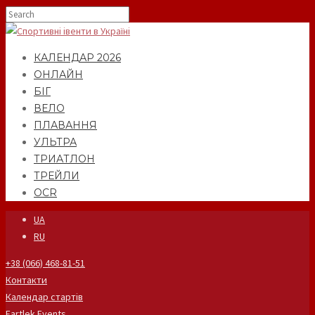
КАЛЕНДАР 2026
ОНЛАЙН
БІГ
ВЕЛО
ПЛАВАННЯ
УЛЬТРА
ТРИАТЛОН
ТРЕЙЛИ
OCR
UA
RU
+38 (066) 468-81-51
Контакти
Календар стартів
Fartlek Events