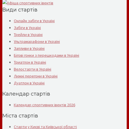
Види стартів
Онлайн забіги в Україні
Забіги в Україні
Трейли в Україні
Ультрамарафони в Україні
Запливи в Україні
Бігові гонки з перешкодами в Україні
Триатлон в Україні
Велостарти в Україні
Лижні перегони в Україні
Дуатлон в Україні
Календар стартів
Календар спортивних івентів 2026
Міста стартів
Старти у Києві та Київської області