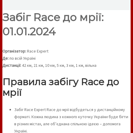
Забіг Race до мрії:
01.01.2024
Організатор:
Race Expert
Де:
по всій Україні
Дистанції:
42 км, 21 км, 10 км, 5 км, 3 км, 1 км, вільна
Правила забігу Race до
мрії
Забіг Race Expert Race до мрії відбудеться у дистанційному
форматі. Кожна людина з кожного куточку України буде бігти
в різних містах, але об’єднана спільною ідеєю – допомога
Україні.