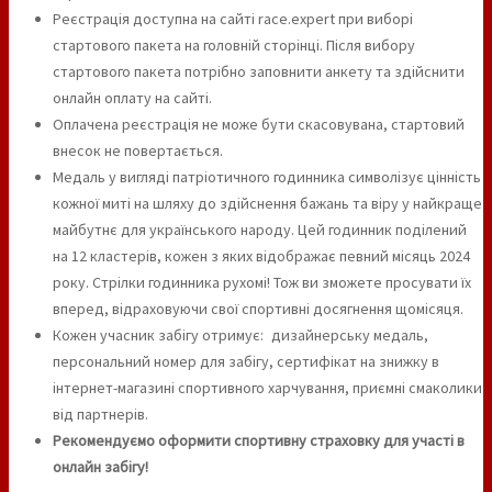
Реєстрація доступна на сайті race.expert при виборі
стартового пакета на головній сторінці. Після вибору
стартового пакета потрібно заповнити анкету та здійснити
онлайн оплату на сайті.
Оплачена реєстрація не може бути скасовувана, стартовий
внесок не повертається.
Медаль у вигляді патріотичного годинника символізує цінність
кожної миті на шляху до здійснення бажань та віру у найкраще
майбутнє для українського народу. Цей годинник поділений
на 12 кластерів, кожен з яких відображає певний місяць 2024
року. Стрілки годинника рухомі! Тож ви зможете просувати їх
вперед, відраховуючи свої спортивні досягнення щомісяця.
Кожен учасник забігу отримує: дизайнерську медаль,
персональний номер для забігу, сертифікат на знижку в
інтернет-магазині спортивного харчування, приємні смаколики
від партнерів.
Рекомендуємо оформити спортивну страховку для участі в
онлайн забігу!