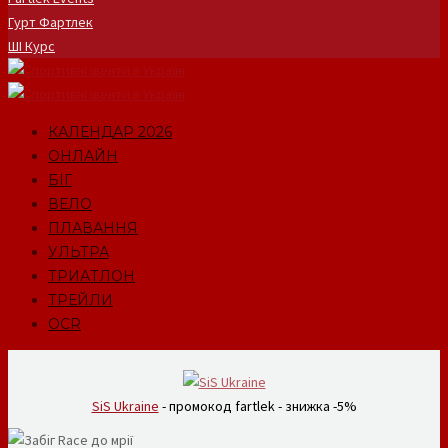
Гурт Фартлек
ШІ Курс
КАЛЕНДАР 2026
ОНЛАЙН
БІГ
ВЕЛО
ПЛАВАННЯ
УЛЬТРА
ТРИАТЛОН
ТРЕЙЛИ
OCR
SiS Ukraine
- промокод fartlek - знижка -5%