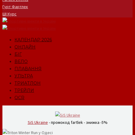
Гурт Фартлек
ШІ Курс
КАЛЕНДАР 2026
ОНЛАЙН
БІГ
ВЕЛО
ПЛАВАННЯ
УЛЬТРА
ТРИАТЛОН
ТРЕЙЛИ
OCR
SiS Ukraine
- промокод fartlek - знижка -5%