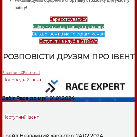
Рекомендуємо оформити спортивну страховку для участі у
забігу!
Зареєструватися
Оформити спортивну страховку
Більше івентів на Telegram каналі
Вступити в клуб в STRAVA
РОЗПОВІСТИ ДРУЗЯМ ПРО ІВЕНТ
Facebook
X
Pinterest
Попередній івент
Забіг Race до мрії: 01.01.2024
Наступний івент
Трейл Незламний характер: 24.02.2024