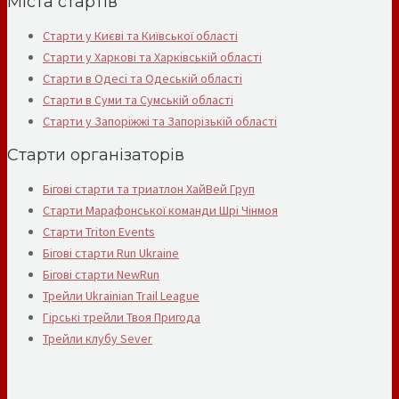
Міста стартів
Старти у Києві та Київської області
Старти у Харкові та Харківській області
Старти в Одесі та Одеській області
Старти в Суми та Сумській області
Старти у Запоріжжі та Запорізькій області
Старти організаторів
Бігові старти та триатлон ХайВей Груп
Старти Марафонської команди Шрі Чінмоя
Старти Triton Events
Бігові старти Run Ukraine
Бігові старти NewRun
Трейли Ukrainian Trail League
Гірські трейли Твоя Пригода
Трейли клубу Sever