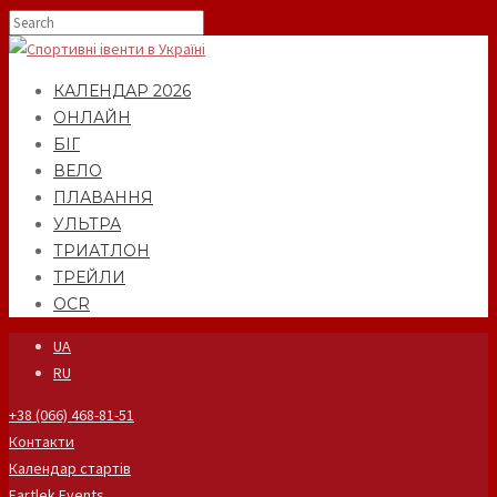
КАЛЕНДАР 2026
ОНЛАЙН
БІГ
ВЕЛО
ПЛАВАННЯ
УЛЬТРА
ТРИАТЛОН
ТРЕЙЛИ
OCR
UA
RU
+38 (066) 468-81-51
Контакти
Календар стартів
Fartlek Events