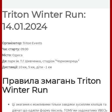
Triton Winter Run:
14.01.2024
Організатор:
Triton Events
Час старту:
09:00
Місто:
Одеса
Де:
парк ім. Т.Г.Шевченка, стадіон "Чорноморець"
Дистанції:
10 км, 5 км, діти - 1 км
Правила змагань Triton
Winter Run
Ці змагання є можливими тільки завдяки зусиллям хлопців та
дівчат що одягли форму піксель. ТОМУ ми задонатимо УВЕСЬ