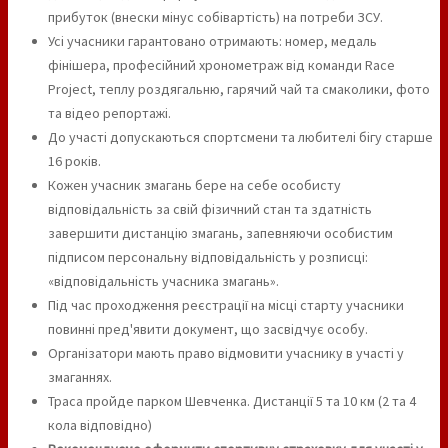
прибуток (внески мінус собівартість) на потреби ЗСУ.
Усі учасники гарантовано отримають: номер, медаль
фінішера, професійний хронометраж від команди Race
Project, теплу роздягальню, гарячий чай та смаколики, фото
та відео репортажі.
До участі допускаються спортсмени та любителі бігу старше
16 років.
Кожен учасник змагань бере на себе особисту
відповідальність за свій фізичний стан та здатність
завершити дистанцію змагань, запевняючи особистим
підписом персональну відповідальність у розписці:
«відповідальність учасника змагань».
Під час проходження реєстрації на місці старту учасники
повинні пред'явити документ, що засвідчує особу.
Організатори мають право відмовити учаснику в участі у
змаганнях.
Траса пройде парком Шевченка. Дистанції 5 та 10 км (2 та 4
кола відповідно)