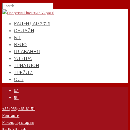
КАЛЕНДАР 2026
ОНЛАЙН
БІГ
ВЕЛО
ПЛАВАННЯ
УЛЬТРА
ТРИАТЛОН
ТРЕЙЛИ
OCR
UA
RU
+38 (066) 468-81-51
Контакти
Календар стартів
Fartlek Events