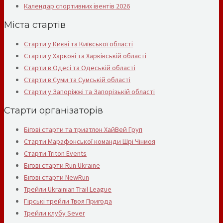
Календар спортивних івентів 2026
Міста стартів
Старти у Києві та Київської області
Старти у Харкові та Харківській області
Старти в Одесі та Одеській області
Старти в Суми та Сумській області
Старти у Запоріжжі та Запорізькій області
Старти організаторів
Бігові старти та триатлон ХайВей Груп
Старти Марафонської команди Шрі Чінмоя
Старти Triton Events
Бігові старти Run Ukraine
Бігові старти NewRun
Трейли Ukrainian Trail League
Гірські трейли Твоя Пригода
Трейли клубу Sever