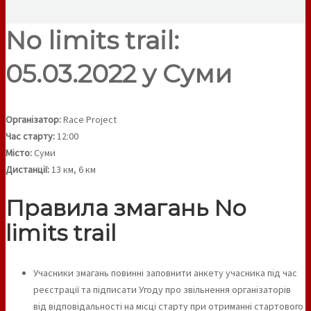
No limits trail:
05.03.2022 у Суми
Організатор:
Race Project
Час старту:
12:00
Місто:
Суми
Дистанції:
13 км, 6 км
Правила змагань No
limits trail
Учасники змагань повинні заповнити анкету учасника під час
реєстрації та підписати Угоду про звільнення організаторів
від відповідальності на місці старту при отриманні стартового