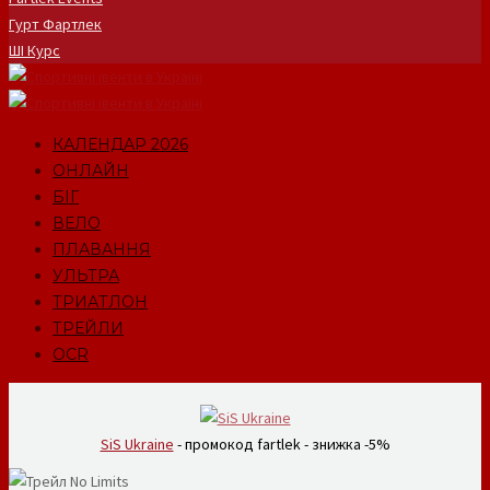
Гурт Фартлек
ШІ Курс
КАЛЕНДАР 2026
ОНЛАЙН
БІГ
ВЕЛО
ПЛАВАННЯ
УЛЬТРА
ТРИАТЛОН
ТРЕЙЛИ
OCR
SiS Ukraine
- промокод fartlek - знижка -5%