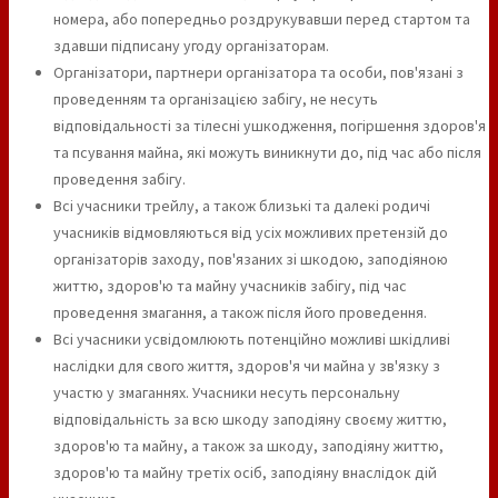
номера, або попередньо роздрукувавши перед стартом та
здавши підписану угоду організаторам.
Організатори, партнери організатора та особи, пов'язані з
проведенням та організацією забігу, не несуть
відповідальності за тілесні ушкодження, погіршення здоров'я
та псування майна, які можуть виникнути до, під час або після
проведення забігу.
Всі учасники трейлу, а також близькі та далекі родичі
учасників відмовляються від усіх можливих претензій до
організаторів заходу, пов'язаних зі шкодою, заподіяною
життю, здоров'ю та майну учасників забігу, під час
проведення змагання, а також після його проведення.
Всі учасники усвідомлюють потенційно можливі шкідливі
наслідки для свого життя, здоров'я чи майна у зв'язку з
участю у змаганнях. Учасники несуть персональну
відповідальність за всю шкоду заподіяну своєму життю,
здоров'ю та майну, а також за шкоду, заподіяну життю,
здоров'ю та майну третіх осіб, заподіяну внаслідок дій