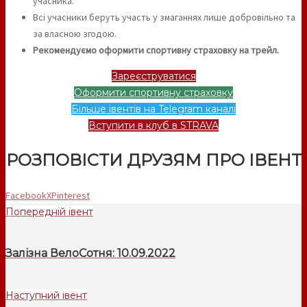
учасника.
Всі учасники беруть участь у змаганнях лише добровільно та
за власною згодою.
Рекомендуємо оформити спортивну страховку на трейл.
Зареєструватися
Оформити спортивну страховку
Більше івентів на Telegram каналі
Вступити в клуб в STRAVA
РОЗПОВІСТИ ДРУЗЯМ ПРО ІВЕНТ
Facebook
X
Pinterest
Попередній івент
Залізна ВелоСотня: 10.09.2022
Наступний івент