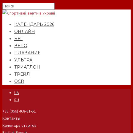
КАЛЕНДАРЬ 2026
ОНЛАЙН
БЕГ
ВЕЛО
ПЛАВАНИЕ
УЛЬТРА
ТРИАТЛОН
ТРЕЙЛ
OCR
UA
RU
+38 (066) 468-81-51
Контакты
Календрь стартов
Fartlek Events