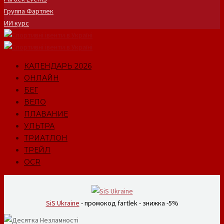
Группа Фартлек
ИИ курс
КАЛЕНДАРЬ 2026
ОНЛАЙН
БЕГ
ВЕЛО
ПЛАВАНИЕ
УЛЬТРА
ТРИАТЛОН
ТРЕЙЛ
OCR
SiS Ukraine
- промокод fartlek - знижка -5%