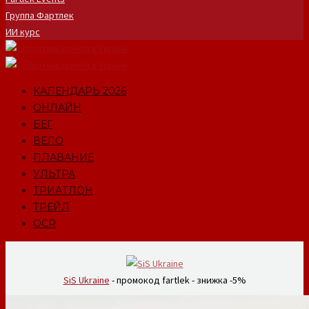
Группа Фартлек
ИИ курс
КАЛЕНДАРЬ 2026
ОНЛАЙН
БЕГ
ВЕЛО
ПЛАВАНИЕ
УЛЬТРА
ТРИАТЛОН
ТРЕЙЛ
OCR
SiS Ukraine
- промокод fartlek - знижка -5%