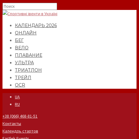
КАЛЕНДАРЬ 2026
ОНЛАЙН
БЕГ
ВЕЛО
ПЛАВАНИЕ
УЛЬТРА
ТРИАТЛОН
ТРЕЙЛ
OCR
UA
RU
+38 (066) 468-81-51
Контакты
Календрь стартов
Fartlek Events