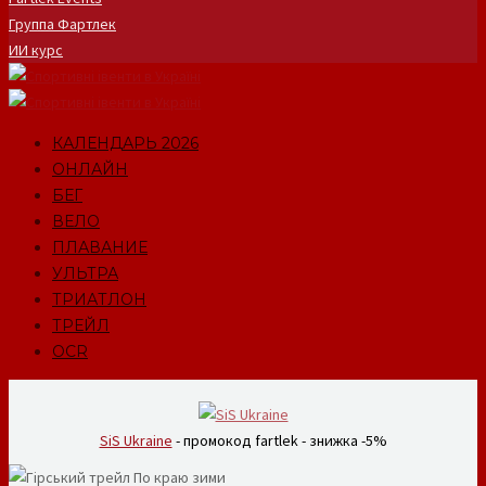
Группа Фартлек
ИИ курс
КАЛЕНДАРЬ 2026
ОНЛАЙН
БЕГ
ВЕЛО
ПЛАВАНИЕ
УЛЬТРА
ТРИАТЛОН
ТРЕЙЛ
OCR
SiS Ukraine
- промокод fartlek - знижка -5%