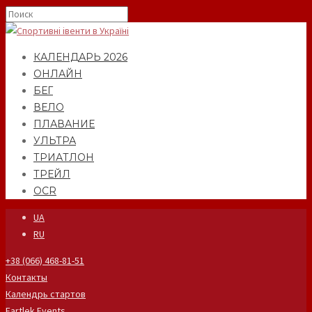
КАЛЕНДАРЬ 2026
ОНЛАЙН
БЕГ
ВЕЛО
ПЛАВАНИЕ
УЛЬТРА
ТРИАТЛОН
ТРЕЙЛ
OCR
UA
RU
+38 (066) 468-81-51
Контакты
Календрь стартов
Fartlek Events