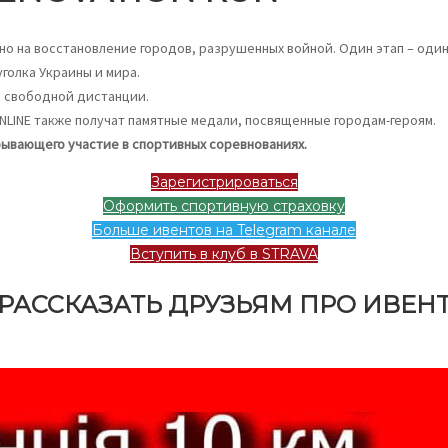
но на восстановление городов, разрушенных войной. Один этап – один
голка Украины и мира.
 и свободной дистанции.
LINE также получат памятные медали, посвященные городам-героям.
рывающего участие в спортивных соревнованиях.
Зарегистрироваться
Оформить спортивную страховку
Больше ивентов на Telegram канале
Вступить в клуб в STRAVA
РАССКАЗАТЬ ДРУЗЬЯМ ПРО ИВЕН