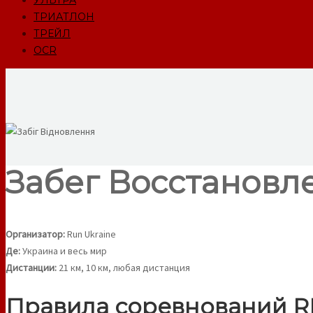
УЛЬТРА
ТРИАТЛОН
ТРЕЙЛ
OCR
Забег Восстановлени
Организатор:
Run Ukraine
Де:
Украина и весь мир
Дистанции:
21 км, 10 км, любая дистанция
Правила соревнований 