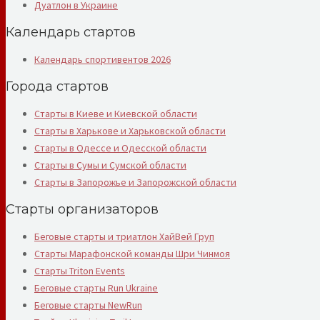
Дуатлон в Украине
Календарь стартов
Календарь спортивентов 2026
Города стартов
Старты в Киеве и Киевской области
Старты в Харькове и Харьковской области
Старты в Одессе и Одесской области
Старты в Сумы и Сумской области
Старты в Запорожье и Запорожской области
Старты организаторов
Беговые старты и триатлон ХайВей Груп
Старты Марафонской команды Шри Чинмоя
Старты Triton Events
Беговые старты Run Ukraine
Беговые старты NewRun