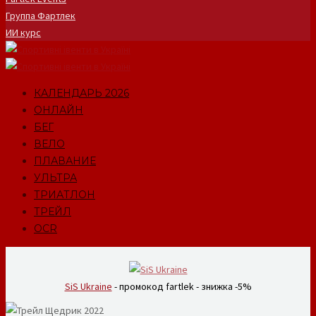
Группа Фартлек
ИИ курс
КАЛЕНДАРЬ 2026
ОНЛАЙН
БЕГ
ВЕЛО
ПЛАВАНИЕ
УЛЬТРА
ТРИАТЛОН
ТРЕЙЛ
OCR
SiS Ukraine
- промокод fartlek - знижка -5%