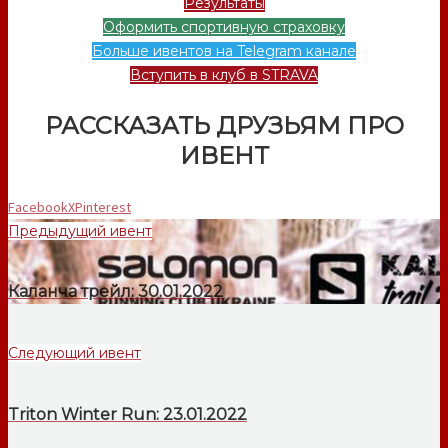
Результаты
Оформить спортивную страховку
Больше ивентов на Telegram канале
Вступить в клуб в STRAVA
РАССКАЗАТЬ ДРУЗЬЯМ ПРО
ИВЕНТ
Facebook
X
Pinterest
Предыдущий ивент
Каланча трейл: 30.01.2022
Следующий ивент
Triton Winter Run: 23.01.2022