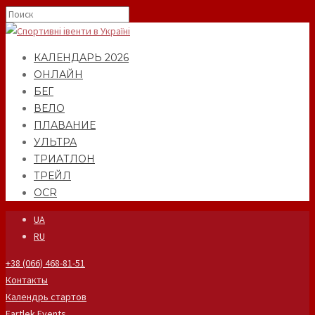
КАЛЕНДАРЬ 2026
ОНЛАЙН
БЕГ
ВЕЛО
ПЛАВАНИЕ
УЛЬТРА
ТРИАТЛОН
ТРЕЙЛ
OCR
UA
RU
+38 (066) 468-81-51
Контакты
Календрь стартов
Fartlek Events