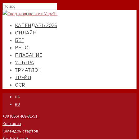
КАЛЕНДАРЬ 2026
ОНЛАЙН
БЕГ
ВЕЛО
ПЛАВАНИЕ
УЛЬТРА
ТРИАТЛОН
ТРЕЙЛ
OCR
UA
RU
+38 (066) 468-81-51
Контакты
Календрь стартов
Fartlek Events