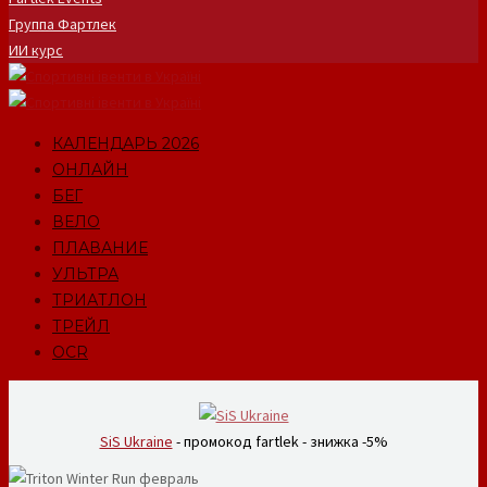
Группа Фартлек
ИИ курс
КАЛЕНДАРЬ 2026
ОНЛАЙН
БЕГ
ВЕЛО
ПЛАВАНИЕ
УЛЬТРА
ТРИАТЛОН
ТРЕЙЛ
OCR
SiS Ukraine
- промокод fartlek - знижка -5%