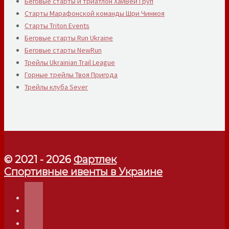
Беговые старты и триатлон ХайВей Груп
Старты Марафонской команды Шри Чинмоя
Старты Triton Events
Беговые старты Run Ukraine
Беговые старты NewRun
Трейлы Ukrainian Trail League
Горные трейлы Твоя Пригода
Трейлы клуба Sever
© 2021 - 2026
Фартлек
Спортивные ивенты в Украине
telegram
instagram
facebook