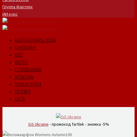
Группа Фартлек
ИИ курс
КАЛЕНДАРЬ 2026
ОНЛАЙН
БЕГ
ВЕЛО
ПЛАВАНИЕ
УЛЬТРА
ТРИАТЛОН
ТРЕЙЛ
OCR
SiS Ukraine
- промокод fartlek - знижка -5%