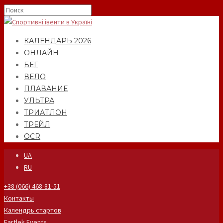
КАЛЕНДАРЬ 2026
ОНЛАЙН
БЕГ
ВЕЛО
ПЛАВАНИЕ
УЛЬТРА
ТРИАТЛОН
ТРЕЙЛ
OCR
UA
RU
+38 (066) 468-81-51
Контакты
Календрь стартов
Fartlek Events