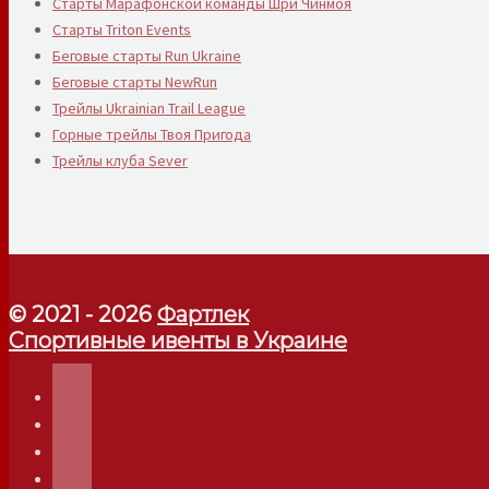
Старты Марафонской команды Шри Чинмоя
Старты Triton Events
Беговые старты Run Ukraine
Беговые старты NewRun
Трейлы Ukrainian Trail League
Горные трейлы Твоя Пригода
Трейлы клуба Sever
© 2021 - 2026
Фартлек
Спортивные ивенты в Украине
telegram
instagram
facebook
youtube