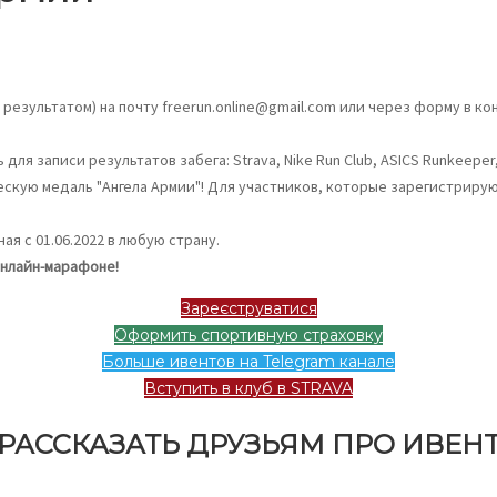
результатом) на почту freerun.online@gmail.com или через форму в ко
записи результатов забега: Strava, Nike Run Club, ASICS Runkeeper, A
скую медаль "Ангела Армии"! Для участников, которые зарегистриру
я с 01.06.2022 в любую страну.
онлайн-марафоне!
Зареєструватися
Оформить спортивную страховку
Больше ивентов на Telegram канале
Вступить в клуб в STRAVA
РАССКАЗАТЬ ДРУЗЬЯМ ПРО ИВЕН