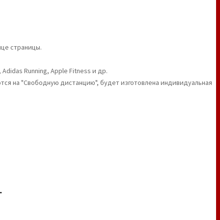
нце страницы.
didas Running, Apple Fitness и др.
ются на "Свободную дистанцию", будет изготовлена индивидуальная
Т