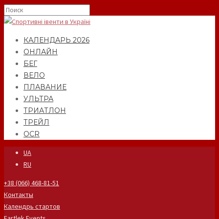
КАЛЕНДАРЬ 2026
ОНЛАЙН
БЕГ
ВЕЛО
ПЛАВАНИЕ
УЛЬТРА
ТРИАТЛОН
ТРЕЙЛ
OCR
UA
RU
+38 (066) 468-81-51
Контакты
Календрь стартов
Fartlek Events