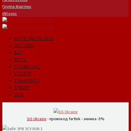
Группа Фартлек
ИИ курс
КАЛЕНДАРЬ 2026
ОНЛАЙН
БЕГ
ВЕЛО
ПЛАВАНИЕ
УЛЬТРА
ТРИАТЛОН
ТРЕЙЛ
OCR
SiS Ukraine
- промокод fartlek - знижка -5%