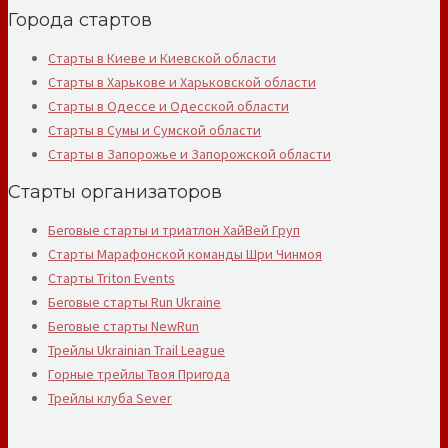
Города стартов
Старты в Киеве и Киевской области
Старты в Харькове и Харьковской области
Старты в Одессе и Одесской области
Старты в Сумы и Сумской области
Старты в Запорожье и Запорожской области
Старты организаторов
Беговые старты и триатлон ХайВей Груп
Старты Марафонской команды Шри Чинмоя
Старты Triton Events
Беговые старты Run Ukraine
Беговые старты NewRun
Трейлы Ukrainian Trail League
Горные трейлы Твоя Пригода
Трейлы клуба Sever