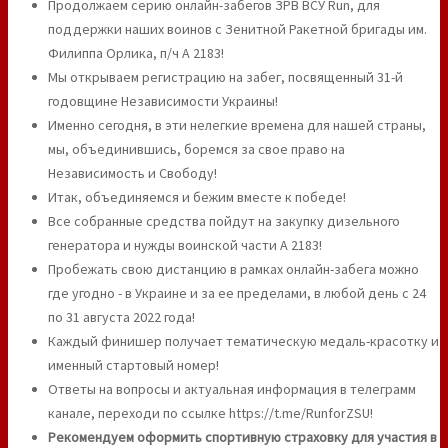
Продолжаем серию онлайн-забегов ЗРВ ВСУ Run, для
поддержки наших воинов с Зенитной Ракетной бригады им.
Филиппа Орлика, п/ч А 2183!
Мы открываем регистрацию на забег, посвященный 31-й
годовщине Независимости Украины!
Именно сегодня, в эти нелегкие времена для нашей страны,
мы, объединившись, боремся за свое право на
Независимость и Свободу!
Итак, объединяемся и бежим вместе к победе!
Все собранные средства пойдут на закупку дизельного
генератора и нужды воинской части А 2183!
Пробежать свою дистанцию в рамках онлайн-забега можно
где угодно - в Украине и за ее пределами, в любой день с 24
по 31 августа 2022 года!
Каждый финишер получает тематическую медаль-красотку и
именный стартовый номер!
Ответы на вопросы и актуальная информация в телеграмм
канале, переходи по ссылке https://t.me/RunforZSU!
Рекомендуем оформить спортивную страховку для участия в