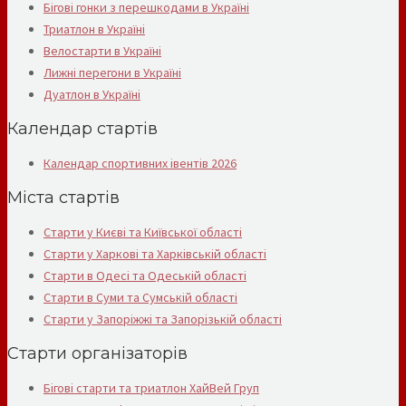
Бігові гонки з перешкодами в Україні
Триатлон в Україні
Велостарти в Україні
Лижні перегони в Україні
Дуатлон в Україні
Календар стартів
Календар спортивних івентів 2026
Міста стартів
Старти у Києві та Київської області
Старти у Харкові та Харківській області
Старти в Одесі та Одеській області
Старти в Суми та Сумській області
Старти у Запоріжжі та Запорізькій області
Старти організаторів
Бігові старти та триатлон ХайВей Груп