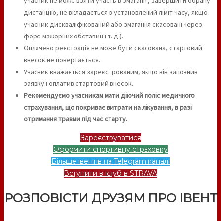
учасник не може взяти участь в змаганні, завершити обрану
дистанцію, не вкладається в установлений ліміт часу, якщо
учасник дискваліфікований або змагання скасовані через
форс-мажорних обставин і т. д.).
Оплачено реєстрація не може бути скасована, стартовий
внесок не повертається.
Учасник вважається зареєстрованим, якщо він заповнив
заявку і оплатив стартовий внесок.
Рекомендуємо учасникам мати діючий поліс медичного
страхування, що покриває витрати на лікування, в разі
отримання травми під час старту.
Зареєструватися
Оформити спортивну страховку
Більше івентів на Telegram каналі
Вступити в клуб в STRAVA
РОЗПОВІСТИ ДРУЗЯМ ПРО ІВЕНТ