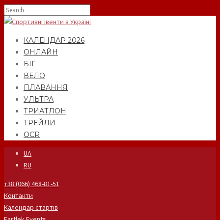
КАЛЕНДАР 2026
ОНЛАЙН
БІГ
ВЕЛО
ПЛАВАННЯ
УЛЬТРА
ТРИАТЛОН
ТРЕЙЛИ
OCR
UA
RU
+38 (066) 468-81-51
Контакти
Календар стартів
Fartlek Events