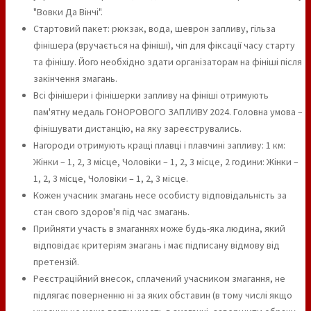
"Вовки Да Вінчі".
Стартовий пакет: рюкзак, вода, шеврон запливу, гільза
фінішера (вручається на фініші), чіп для фіксації часу старту
та фінішу. Його необхідно здати організаторам на фініші після
закінчення змагань.
Всі фінішери і фінішерки запливу на фініші отримують
пам'ятну медаль ГОНОРОВОГО ЗАПЛИВУ 2024. Головна умова –
фінішувати дистанцію, на яку зареєструвались.
Нагороди отримують кращі плавці і плавчині запливу: 1 км:
Жінки – 1, 2, 3 місце, Чоловіки – 1, 2, 3 місце, 2 години: Жінки –
1, 2, 3 місце, Чоловіки – 1, 2, 3 місце.
Кожен учасник змагань несе особисту відповідальність за
стан свого здоров'я під час змагань.
Прийняти участь в змаганнях може будь-яка людина, який
відповідає критеріям змагань і має підписану відмову від
претензій.
Реєстраційний внесок, сплачений учасником змагання, не
підлягає поверненню ні за яких обставин (в тому числі якщо