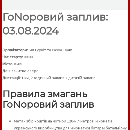
ГоNоровий заплив:
03.08.2024
Організатори:
БФ Гуркіт та Pasya Team
Час старту:
08:00
Місто:
Київ
Де:
Блакитне озеро
Дистанції:
1 км, 2-годинний заплив + дитячій заплив
Правила змагань
ГоNоровий заплив
Мета - збір коштів на чотири 120-міліметрові міномети
українського виробництва для мінометної батареї батальйону