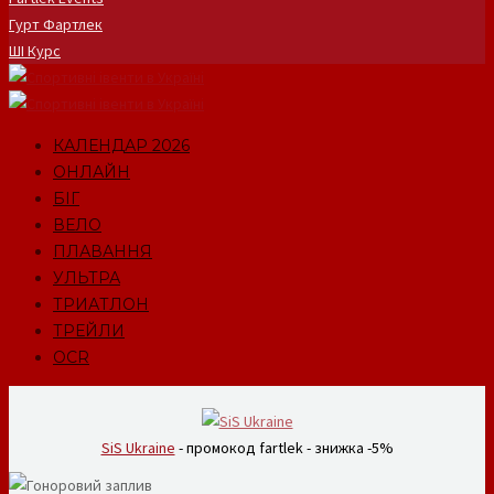
Гурт Фартлек
ШІ Курс
КАЛЕНДАР 2026
ОНЛАЙН
БІГ
ВЕЛО
ПЛАВАННЯ
УЛЬТРА
ТРИАТЛОН
ТРЕЙЛИ
OCR
SiS Ukraine
- промокод fartlek - знижка -5%