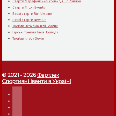
Старти Марафонської команди Шрі Чінмоя
Старти Triton Events
Бігові старти Run Ukraine
Бігові старти NewRun
Трейли Ukrainian Trail League
Гірські трейли Твоя Пригода
Трейли клубу Sever
© 2021 - 2026
Фартлек
Спортивні івенти в Україні
telegram
instagram
facebook
youtube