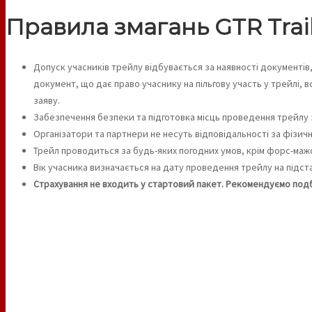
Правила змагань GTR Trai
Допуск учасників трейлу відбувається за наявності документів
документ, що дає право учаснику на пільгову участь у трейлі, 
заяву.
Забезпечення безпеки та підготовка місць проведення трейлу з
Організатори та партнери не несуть відповідальності за фізичні
Трейл проводиться за будь-яких погодних умов, крім форс-маж
Вік учасника визначається на дату проведення трейлу на підста
Страхування не входить у стартовий пакет. Рекомендуємо подб