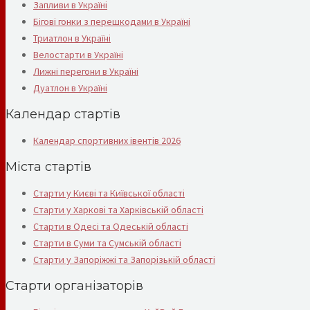
Запливи в Україні
Бігові гонки з перешкодами в Україні
Триатлон в Україні
Велостарти в Україні
Лижні перегони в Україні
Дуатлон в Україні
Календар стартів
Календар спортивних івентів 2026
Міста стартів
Старти у Києві та Київської області
Старти у Харкові та Харківській області
Старти в Одесі та Одеській області
Старти в Суми та Сумській області
Старти у Запоріжжі та Запорізькій області
Старти організаторів