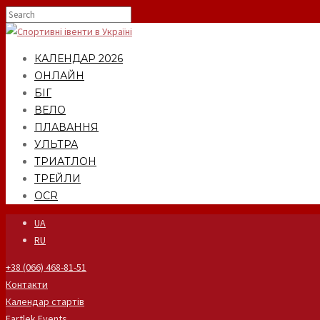
КАЛЕНДАР 2026
ОНЛАЙН
БІГ
ВЕЛО
ПЛАВАННЯ
УЛЬТРА
ТРИАТЛОН
ТРЕЙЛИ
OCR
UA
RU
+38 (066) 468-81-51
Контакти
Календар стартів
Fartlek Events