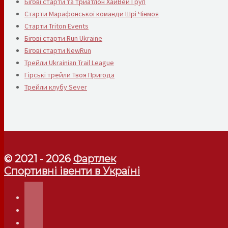
Бігові старти та триатлон ХайВей Груп
Старти Марафонської команди Шрі Чінмоя
Старти Triton Events
Бігові старти Run Ukraine
Бігові старти NewRun
Трейли Ukrainian Trail League
Гірські трейли Твоя Пригода
Трейли клубу Sever
© 2021 - 2026
Фартлек
Спортивні івенти в Україні
telegram
instagram
facebook