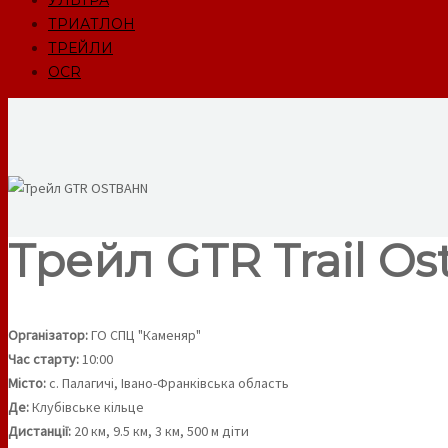
УЛЬТРА
ТРИАТЛОН
ТРЕЙЛИ
OCR
Трейл GTR Trail Ost
Організатор:
ГО СПЦ "Каменяр"
Час старту:
10:00
Місто:
с. Палагичі, Івано-Франківська область
Де:
Клубівське кільце
Дистанції:
20 км, 9.5 км, 3 км, 500 м діти