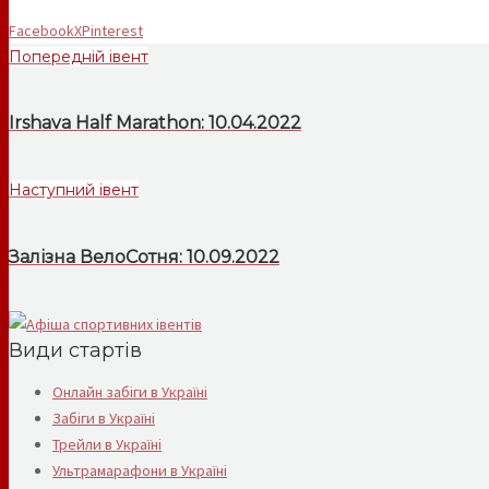
Facebook
X
Pinterest
Попередній івент
Irshava Half Marathon: 10.04.2022
Наступний івент
Залізна ВелоСотня: 10.09.2022
Види стартів
Онлайн забіги в Україні
Забіги в Україні
Трейли в Україні
Ультрамарафони в Україні