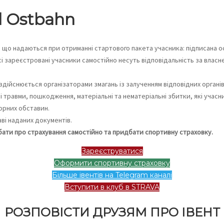
l Ostbahn
, що надаються при отриманні стартового пакета учасника: підписана о
всі зареєстровані учасники самостійно несуть відповідальність за влас
дійснюється організаторами змагань із залученням відповідних органі
 травми, пошкодження, матеріальні та нематеріальні збитки, які учасни
орних обставин.
ві наданих документів.
ати про страхування самостійно та придбати спортивну страховку.
Зареєструватися
Оформити спортивну страховку
Більше івентів на Telegram каналі
Вступити в клуб в STRAVA
РОЗПОВІСТИ ДРУЗЯМ ПРО ІВЕНТ