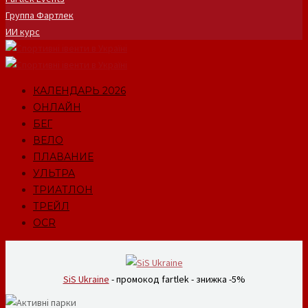
Группа Фартлек
ИИ курс
КАЛЕНДАРЬ 2026
ОНЛАЙН
БЕГ
ВЕЛО
ПЛАВАНИЕ
УЛЬТРА
ТРИАТЛОН
ТРЕЙЛ
OCR
SiS Ukraine
- промокод fartlek - знижка -5%