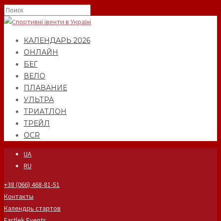
КАЛЕНДАРЬ 2026
ОНЛАЙН
БЕГ
ВЕЛО
ПЛАВАНИЕ
УЛЬТРА
ТРИАТЛОН
ТРЕЙЛ
OCR
UA
RU
+38 (066) 468-81-51
Контакты
Календрь стартов
Fartlek Events