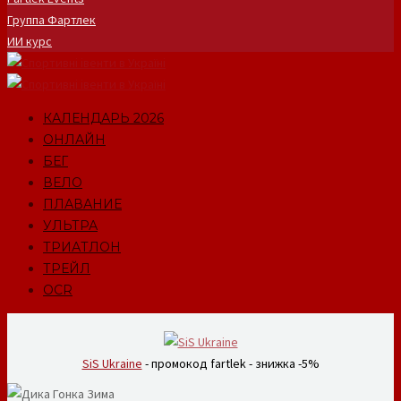
Группа Фартлек
ИИ курс
КАЛЕНДАРЬ 2026
ОНЛАЙН
БЕГ
ВЕЛО
ПЛАВАНИЕ
УЛЬТРА
ТРИАТЛОН
ТРЕЙЛ
OCR
SiS Ukraine
- промокод fartlek - знижка -5%