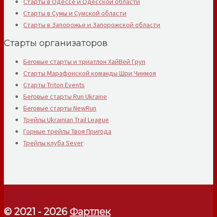
Старты в Одессе и Одесской области
Старты в Сумы и Сумской области
Старты в Запорожье и Запорожской области
Старты организаторов
Беговые старты и триатлон ХайВей Груп
Старты Марафонской команды Шри Чинмоя
Старты Triton Events
Беговые старты Run Ukraine
Беговые старты NewRun
Трейлы Ukrainian Trail League
Горные трейлы Твоя Пригода
Трейлы клуба Sever
© 2021 - 2026
Фартлек