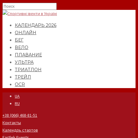
КАЛЕНДАРЬ 2026
ОНЛАЙН
БЕГ
ВЕЛО
ПЛАВАНИЕ
УЛЬТРА
ТРИАТЛОН
ТРЕЙЛ
OCR
UA
RU
+38 (066) 468-81-51
Контакты
Календрь стартов
Fartlek Events