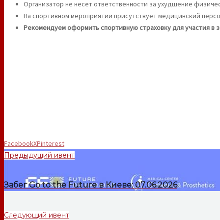
Организатор не несет ответственности за ухудшение физичес
На спортивном мероприятии присутствует медицинский персо
Рекомендуем оформить спортивную страховку для участия в з
Facebook
X
Pinterest
Предыдущий ивент
Забег Go to the Future в Киеве: 07.06.2026
Следующий ивент