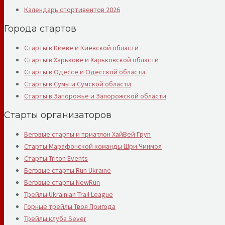
Календарь спортивентов 2026
Города стартов
Старты в Киеве и Киевской области
Старты в Харькове и Харьковской области
Старты в Одессе и Одесской области
Старты в Сумы и Сумской области
Старты в Запорожье и Запорожской области
Старты организаторов
Беговые старты и триатлон ХайВей Груп
Старты Марафонской команды Шри Чинмоя
Старты Triton Events
Беговые старты Run Ukraine
Беговые старты NewRun
Трейлы Ukrainian Trail League
Горные трейлы Твоя Пригода
Трейлы клуба Sever