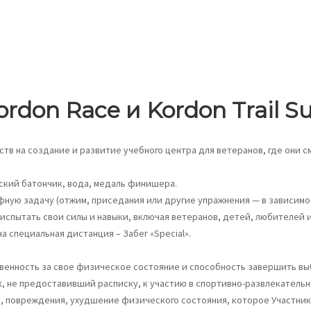
rdon Race и Kordon Trail 
ств на создание и развитие учебного центра для ветеранов, где они 
ский батончик, вода, медаль финишера.
ую задачу (отжим, приседания или другие упражнения — в зависимос
 испытать свои силы и навыки, включая ветеранов, детей, любителей 
специальная дистанция – Забег «Special».
венность за свое физическое состояние и способность завершить вы
к, не предоставивший расписку, к участию в спортивно-развлекатель
, повреждения, ухудшение физического состояния, которое Участник