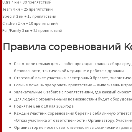
Ultra 4 км + 30 препятствий
Team 4 км + 25 препятствий
Special 2 км + 15 препятствий
Children 2 км + 10 препятствий
Fun/Family 3 км + 25 препятствий
Правила соревнований Ko
Благотворительная цель – забег проходит в рамках сбора сред
безопасности, тактической медицине и работе с дронами.
Стартовый пакет участника: электронный браслет, энергетиче
Если не можешь преодолеть препятствие — выполняешь штрафн
Увлекательные 6 забегов с препятствиями, где каждый сможет
Для людей с ограниченными возможностями будет оборудована 
Поднятие цен с 18 мая 2026 года.
Каждый Участник Соревнований берет на себя личную ответст
«Отказ участника от ответственности» Организатору. Участни
Организатор не несет ответственности за физические травмы