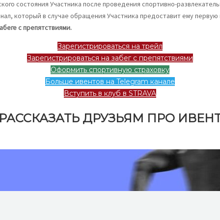
кого состояния Участника после проведения спортивно-развлекательн
нал, который в случае обращения Участника предоставит ему перву
абеге с препятствиями.
Зарегистрироваться на трейл
Зарегистрироваться на забег с препятствиями
Оформить спортивную страховку
Больше ивентов на Telegram канале
Вступить в клуб в STRAVA
РАССКАЗАТЬ ДРУЗЬЯМ ПРО ИВЕН