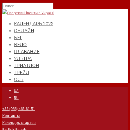
КАЛЕНДАРЬ 2026
ОНЛАЙН
БЕГ
ВЕЛО
ПЛАВАНИЕ
УЛЬТРА
ТРИАТЛОН
ТРЕЙЛ
OCR
UA
RU
+38 (066) 468-81-51
Контакты
Календрь стартов
Fartlek Events