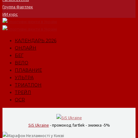
Группа Фартлек
ИИ курс
КАЛЕНДАРЬ 2026
ОНЛАЙН
БЕГ
ВЕЛО
ПЛАВАНИЕ
УЛЬТРА
ТРИАТЛОН
ТРЕЙЛ
OCR
SiS Ukraine
- промокод fartlek - знижка -5%